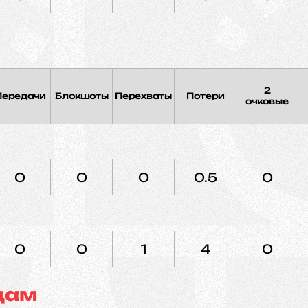
2
Передачи
Блокшоты
Перехваты
Потери
очковые
0
0
0
0.5
0
0
0
1
4
0
дам