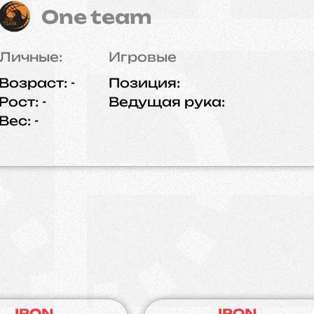
One team
Личные:
Игровые
Возраст:
-
Позиция:
Рост:
-
Ведущая рука:
Вес:
-
IRON
IRON