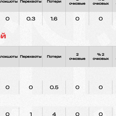
локшоты
Перехваты
Потери
очковые
очковых
0
0.3
1.6
0
0
ей
2
% 2
локшоты
Перехваты
Потери
очковые
очковых
0
0
0.5
0
0
0
1
4
0
0