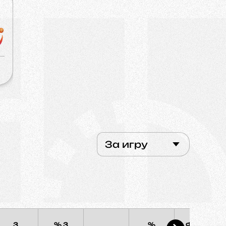
За игру
3
% 3
%
Фолы