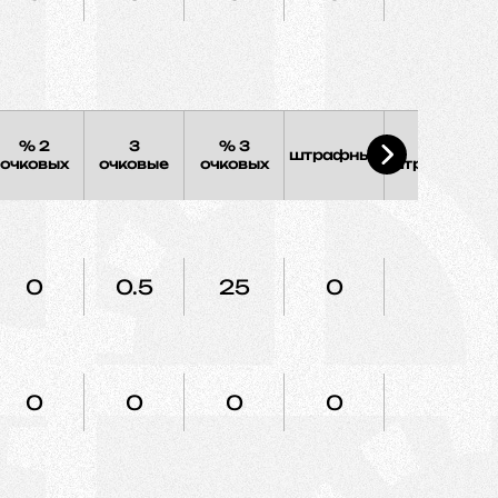
% 2
3
% 3
%
штрафных
очковых
очковые
очковых
штрафных
0
0.5
25
0
0
0
0
0
0
0