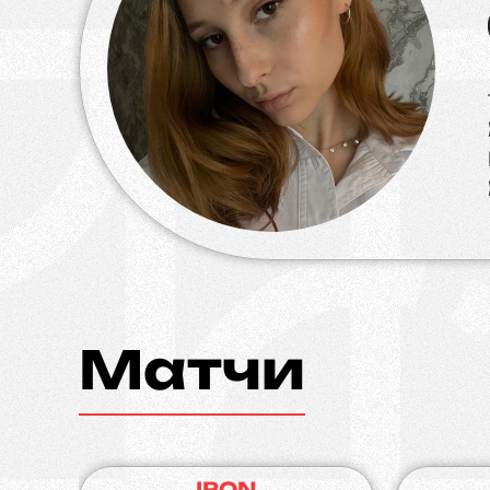
Матчи
IRON