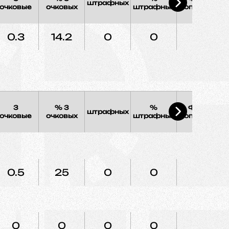
штрафных
Э
очковые
очковых
штрафных
соперника
0.3
14.2
0
0
0
3
% 3
%
Фолы
штрафных
Э
очковые
очковых
штрафных
соперника
0.5
25
0
0
0
0
0
0
0
0