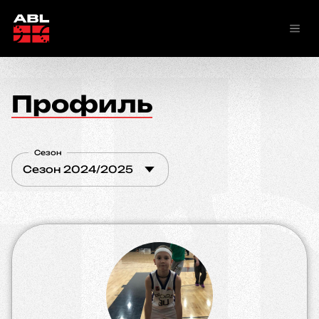
Профиль
Сезон
Сезон 2024/2025