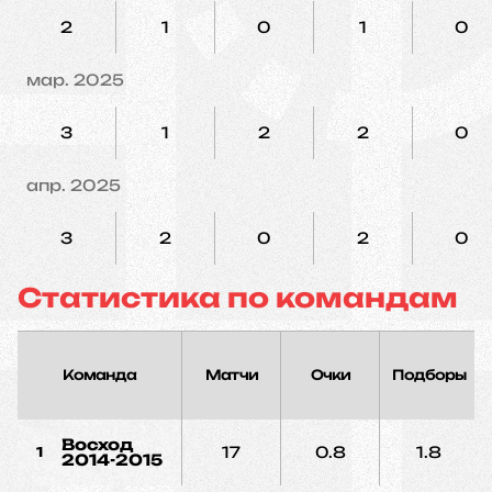
2
1
0
1
0
мар. 2025
3
1
2
2
0
апр. 2025
3
2
0
2
0
Статистика по командам
Команда
Матчи
Очки
Подборы
Восход
17
0.8
1.8
1
2014-2015