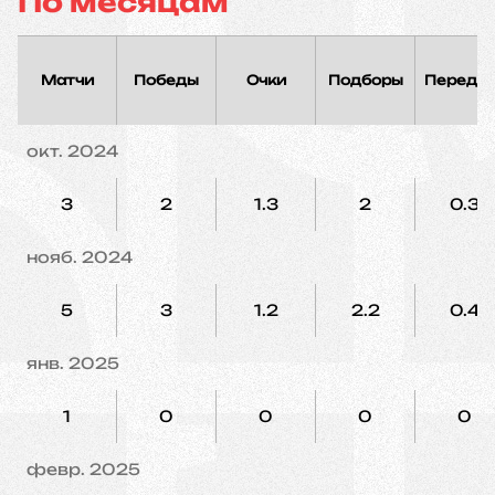
По месяцам
Матчи
Победы
Очки
Подборы
Переда
окт. 2024
3
2
1.3
2
0.3
нояб. 2024
5
3
1.2
2.2
0.4
янв. 2025
1
0
0
0
0
февр. 2025