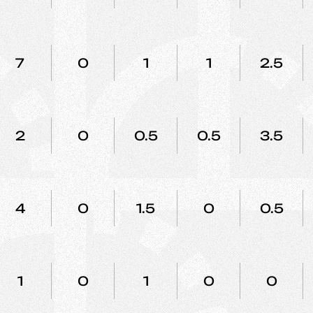
7
0
1
1
2.5
2
0
0.5
0.5
3.5
4
0
1.5
0
0.5
1
0
1
0
0