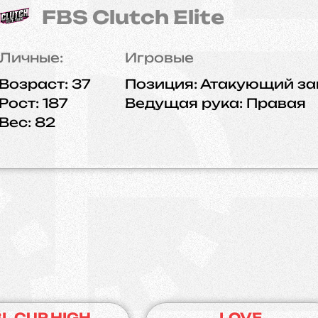
FBS Clutch Elite
Личные:
Игровые
Возраст:
37
Позиция:
Атакующий за
Рост:
187
Ведущая рука:
Правая
Вес:
82
L CUP HIGH
LOVE