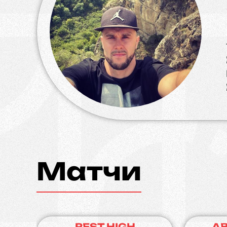
Матчи
REST HIGH
AB