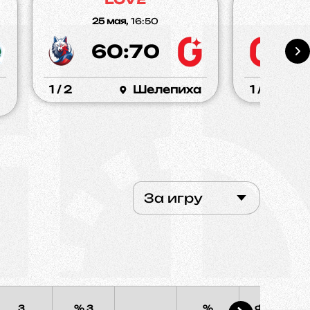
25 мая,
16:50
17 
60:70
9
1 / 2
Шелепиха
1 / 2
За игру
3
% 3
%
Фолы