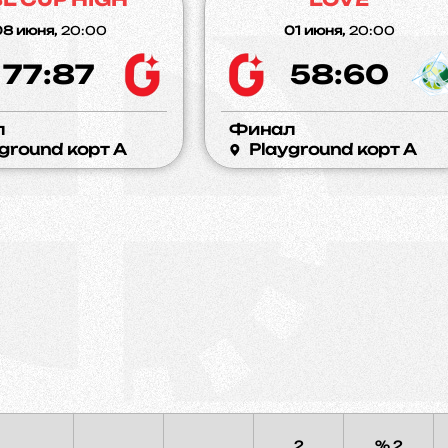
8 июня,
20:00
01 июня,
20:00
77:87
58:60
л
Финал
ground корт A
Playground корт A
2
% 2