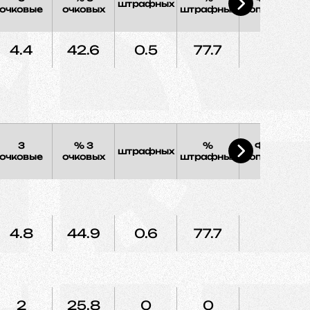
штрафных
Э
очковые
очковых
штрафных
соперника
4.4
42.6
0.5
77.7
1.2
3
% 3
%
Фолы
штрафных
Э
очковые
очковых
штрафных
соперника
4.8
44.9
0.6
77.7
1
2
25.8
0
0
2