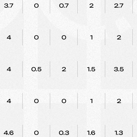
3.7
0
0.7
2
2.7
4
0
0
1
2
4
0.5
2
1.5
3.5
4
0
0
1
2
4.6
0
0.3
1.6
1.3