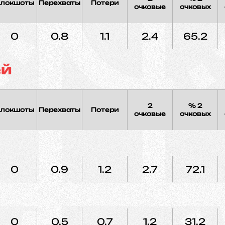
локшоты
Перехваты
Потери
очковые
очковых
0
0.8
1.1
2.4
65.2
ей
2
% 2
локшоты
Перехваты
Потери
очковые
очковых
0
0.9
1.2
2.7
72.1
0
0.5
0.7
1.2
31.2