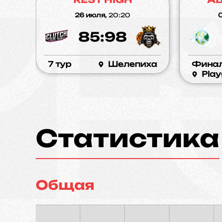
26 июля,
20:20
0
85:98
7 тур
Шелепиха
Фина
Play
Статистика
Общая