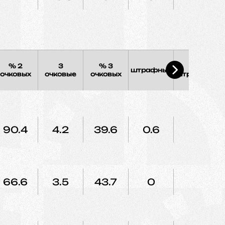
% 2
3
% 3
%
штрафных
очковых
очковые
очковых
штрафных
90.4
4.2
39.6
0.6
75
66.6
3.5
43.7
0
0