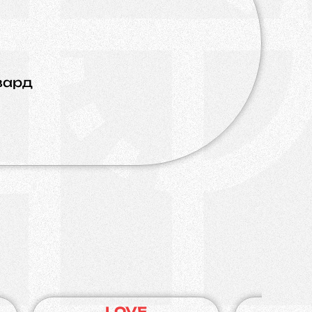
вард
LOVE