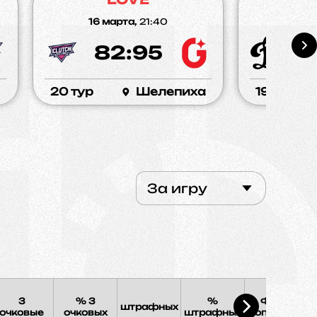
16 марта,
21:40
08 м
82:95
7
20 тур
Шелепиха
19 тур
За игру
3
% 3
%
Фолы
штрафных
Э
очковые
очковых
штрафных
соперника