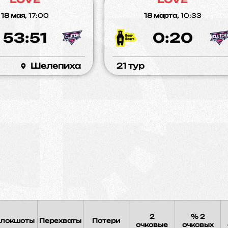
18 мая,
17:00
18 марта,
10:33
53:51
0:20
Шелепиха
21 тур
2
% 2
локшоты
Перехваты
Потери
очковые
очковых