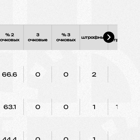
% 2
3
% 3
%
штрафных
очковых
очковые
очковых
штрафных
66.6
0
0
2
40
63.1
0
0
1
100
44.4
0
0
1
40