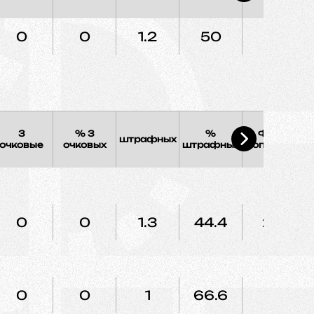
0
0
1.2
50
1.8
3
% 3
%
Фолы
штрафных
Э
очковые
очковых
штрафных
соперника
0
0
1.3
44.4
2.3
0
0
1
66.6
1