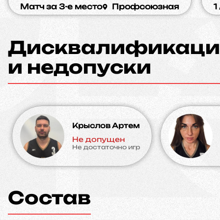
Матч за 3-е место
Профсоюзная
1
Дисквалификаци
и недопуски
Крыслов Артем
Не допущен
Не достаточно игр
Состав