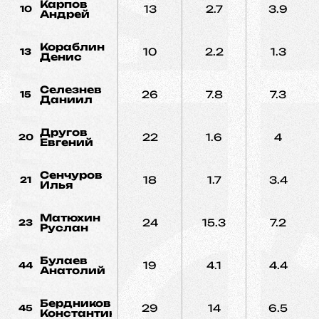
Карпов
13
2.7
3.9
10
Андрей
Кораблин
10
2.2
1.3
13
Денис
Селезнев
26
7.8
7.3
15
Даниил
Другов
22
1.6
4
20
Евгений
Сенчуров
18
1.7
3.4
21
Илья
Матюхин
24
15.3
7.2
23
Руслан
Булаев
19
4.1
4.4
44
Анатолий
Бердников
29
14
6.5
45
Константин