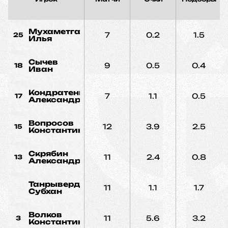
Мухаметгалеев
7
0.2
1.5
25
Илья
Сычев
9
0.5
0.4
18
Иван
Кондратенко
7
1.1
0.5
17
Александр
Вопросов
12
3.9
2.5
15
Константин
Скрябин
11
2.4
0.8
13
Александр
Танрывердиев
11
1.1
1.7
Субхан
Волков
11
5.6
3.2
3
Константин