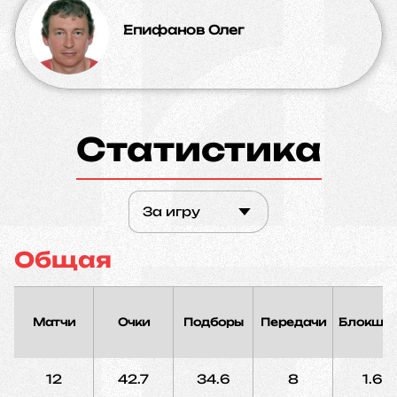
Епифанов Олег
Статистика
За игру
Общая
Матчи
Очки
Подборы
Передачи
Блокшо
12
42.7
34.6
8
1.6