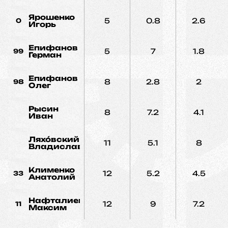
Ярошенко
5
0.8
2.6
0
Игорь
Епифанов
5
7
1.8
99
Герман
Епифанов
8
2.8
2
98
Олег
Рысин
8
7.2
4.1
Иван
Ляхо́вский
11
5.1
8
Владислав
Клименко
12
5.2
4.5
33
Анатолий
Нафталиев
12
9
7.2
11
Максим