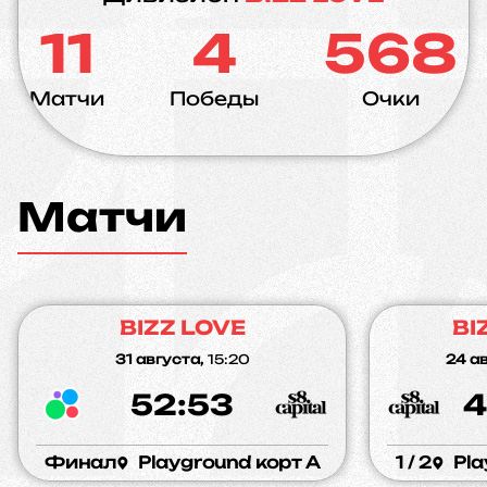
11
4
568
Матчи
Победы
Очки
Матчи
BIZZ LOVE
BI
31 августа,
15:20
24 ав
52:53
4
Финал
Playground корт A
1 / 2
Pla