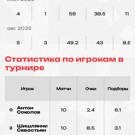
4
1
59
38.5
11
авг. 2025
5
3
49.2
43
8.8
Статистика по игрокам в
турнире
Игрок
Матчи
Очки
Подборы
Антон
10
2.4
6.1
0
Соколов
Шишлянников
10
8.5
3.1
2
Севастьян