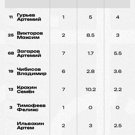
Гурьев
1
5
4
11
Артемий
Викторов
2
8.5
3
25
Максим
Загаров
7
1.7
5.5
68
Артемий
Чибисов
6
2.8
3.6
19
Владимир
Крохин
7
10.2
2.2
13
Семён
Тимофеев
1
0
0
3
Феликс
Ильвохин
2
3
2.5
Артем