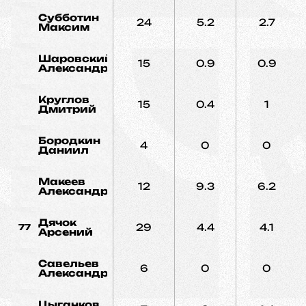
Субботин
24
5.2
2.7
Максим
Шаровский
15
0.9
0.9
Александр
Круглов
15
0.4
1
Дмитрий
Бородкин
4
0
0
Даниил
Макеев
12
9.3
6.2
Александр
Дячок
29
4.4
4.1
77
Арсений
Савельев
6
0
0
Александр
Цыганков