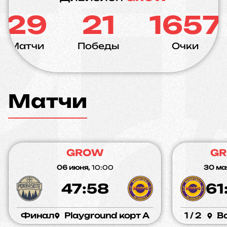
29
21
1657
Матчи
Победы
Очки
Матчи
GROW
G
06 июня,
10:00
30 ма
47:58
61
Финал
Playground корт A
1 / 2
Ba