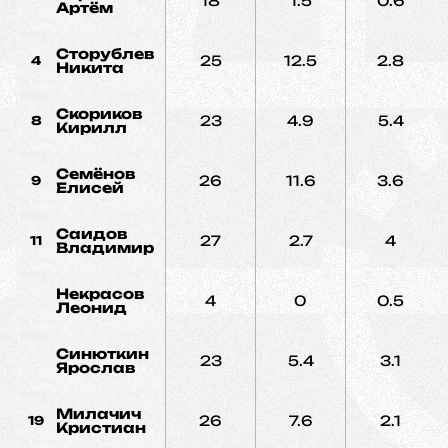
18
1.5
0.6
Артём
Сторублев
25
12.5
2.8
4
Никита
Скориков
23
4.9
5.4
8
Кирилл
Семёнов
26
11.6
3.6
9
Елисей
Саидов
27
2.7
4
11
Владимир
Некрасов
4
0
0.5
Леонид
Синюткин
23
5.4
3.1
Ярослав
Милачич
26
7.6
2.1
19
Кристиан