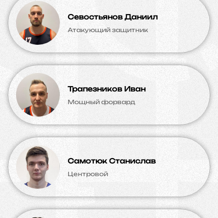
Севостьянов Даниил
Атакующий защитник
Трапезников Иван
Мощный форвард
Самотюк Станислав
Центровой