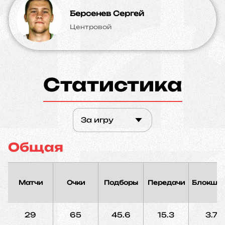
Берсенев Сергей
Центровой
Статистика
За игру
Общая
Матчи
Очки
Подборы
Передачи
Блокшо
29
65
45.6
15.3
3.7