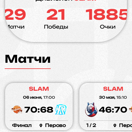
29
21
1885
Матчи
Победы
Очки
Матчи
SLAM
SLAM
06 июня,
17:00
30 мая,
15:10
70:68
46:70
Финал
Перово
1 / 2
Пер