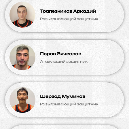
Трапезников Аркадий
Разыгрывающий защитник
Перов Вячеслав
Атакующий защитник
Шерзод Муминов
Разыгрывающий защитник