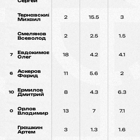
Сергей
Тернавский
2
15.5
3
Михаил
Смелянов
2
2.5
1.5
Всеволод
Евдокимов
18
4.2
4.1
7
Олег
Аскеров
11
5.6
2
6
Фарид
Ермилов
8
4.3
6.3
10
Дмитрий
Орлов
13
7
7.1
0
Владимир
Грашкин
3
1.3
1.6
Артем