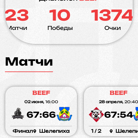
23
10
1374
Матчи
Победы
Очки
Матчи
BEEF
BEEF
02 июня,
16:00
28 апреля,
20:4
67:66
67:54
Финал
Шелепиха
1 / 2
Шелеп