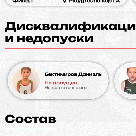
Финал
Playground корт A
Дисквалификаци
и недопуски
Бектимиров Даниэль
Не допущен
Не достаточно игр
Состав