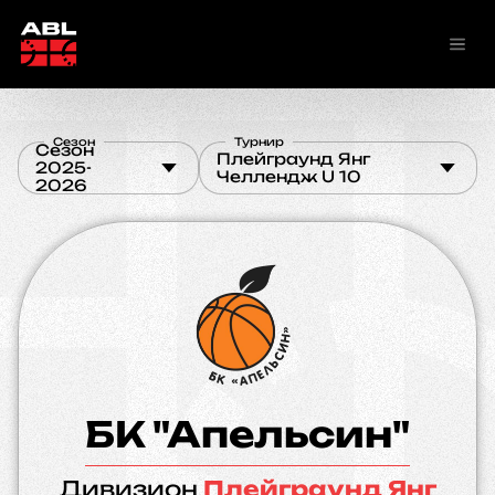
Сезон
Турнир
Сезон
Плейграунд Янг
2025-
Челлендж U 10
2026
БК "Апельсин"
Дивизион
Плейграунд Янг