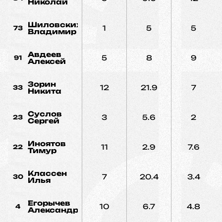
Николай
Шиловских
1
5
5
73
Владимир
Авдеев
5
8
9
91
Алексей
Зорин
12
21.9
7
33
Никита
Суслов
3
5.6
2
23
Сергей
Иноятов
11
2.9
7.6
22
Тимур
Классен
7
20.4
3.4
30
Илья
Егорычев
10
6.7
4.8
4
Александр