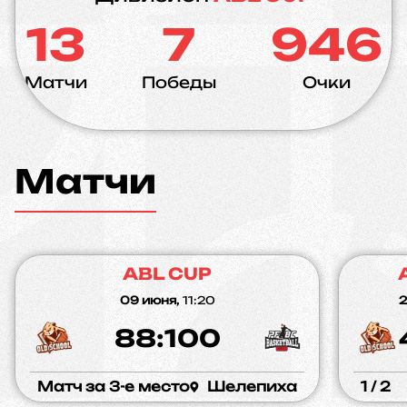
13
7
946
Матчи
Победы
Очки
Матчи
ABL CUP
09 июня,
11:20
2
88:100
Матч за 3-е место
Шелепиха
1 / 2