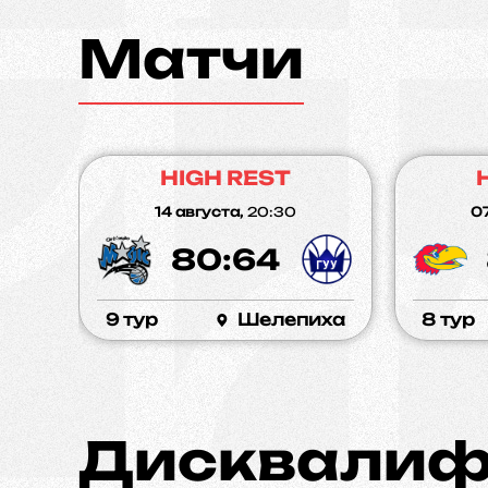
Матчи
HIGH REST
14 августа,
20:30
07
80:64
9 тур
Шелепиха
8 тур
Дисквалиф