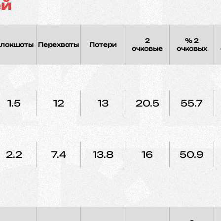
ей
2
% 2
локшоты
Перехваты
Потери
очковые
очковых
1.5
12
13
20.5
55.7
2.2
7.4
13.8
16
50.9