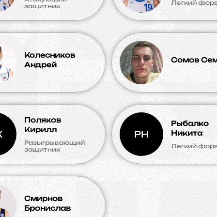
Легкий фор
защитник
Колесников
Сомов Се
Андрей
Поляков
Рыбалко
Кирилл
К
РН
Никита
Разыгрывающий
Легкий фор
защитник
Смирнов
Бронислав