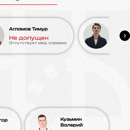
Агламов Тимур
Серов
Не допущен
Не д
Отсутствует мед. справка
Отсутс
Кузьмин
гор
Валерий