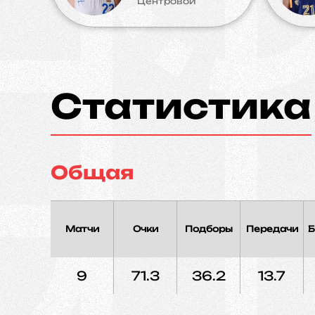
Центровой
Статистика
Общая
Матчи
Очки
Подборы
Передачи
Б
9
71.3
36.2
13.7