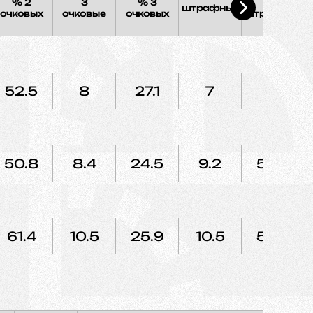
% 2
3
% 3
%
штрафных
очковых
очковые
очковых
штрафных
52.5
8
27.1
7
56
50.8
8.4
24.5
9.2
52.2
61.4
10.5
25.9
10.5
53.8