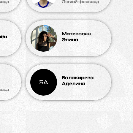
вард
Легкий форвард
Матевосян
мён
Элина
Балакирева
БА
Аделина
вард