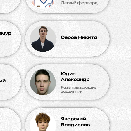
Легкий форвард
имур
Серов Никита
Юдин
Александр
ий
Разыгрывающий
защитник
Яворский
Владислав