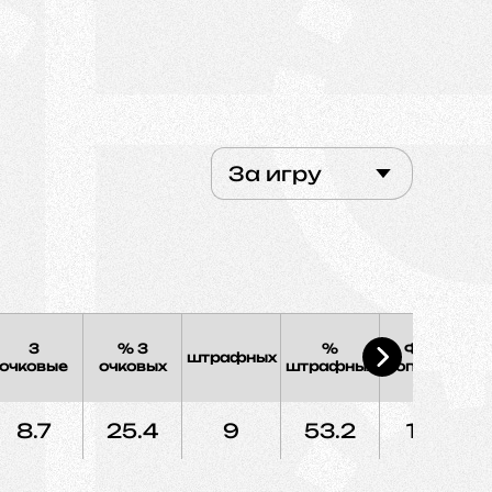
За игру
3
% 3
%
Фолы
штрафных
Э
очковые
очковых
штрафных
соперника
8.7
25.4
9
53.2
16.5