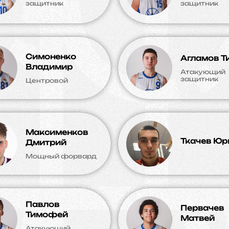
защитник
защитник
Симоненко
Агламов Т
Владимир
Атакующий
защитник
Центровой
Максименков
Ткачев Юр
Дмитрий
Мощный форвард
Павлов
Первачев
Тимофей
Матвей
Атакующий