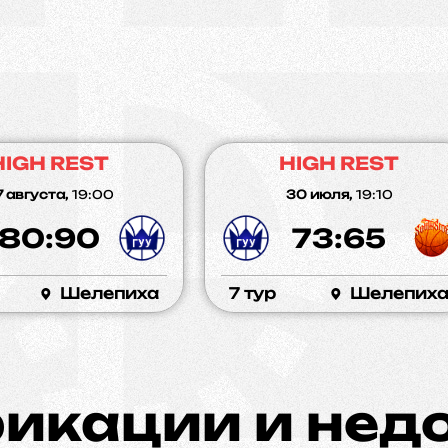
HIGH REST
HIGH REST
 августа,
19:00
30 июля,
19:10
80:90
73:65
Шелепиха
7 тур
Шелепих
икации и нед