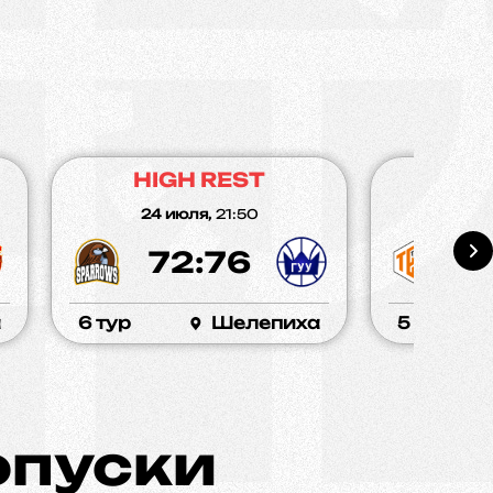
HIGH REST
HI
24 июля,
21:50
16 и
72:76
1
а
6 тур
Шелепиха
5 тур
опуски