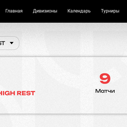
Главная
Дивизионы
Календарь
Турниры
ST
9
Матчи
HIGH REST