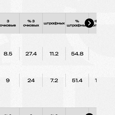
3
% 3
%
Фолы
штрафных
Э
очковые
очковых
штрафных
соперника
8.5
27.4
11.2
54.8
18
9
24
7.2
51.4
15.4