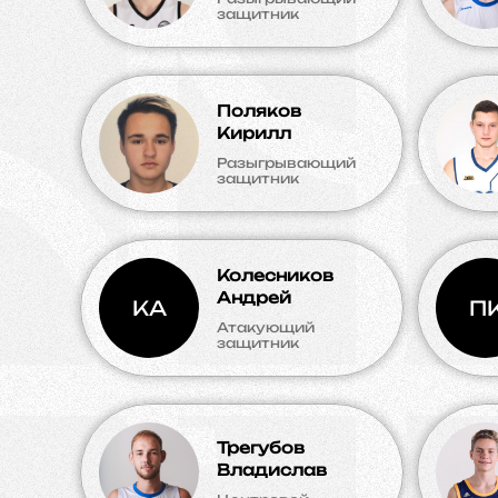
защитник
Поляков
Кирилл
Разыгрывающий
защитник
Колесников
Андрей
КА
П
Атакующий
защитник
Трегубов
Владислав