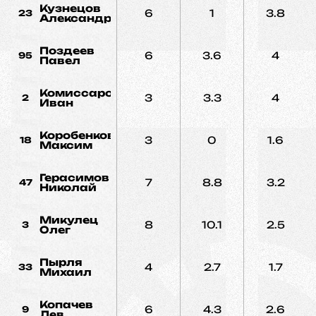
Кузнецов
6
1
3.8
23
Александр
Поздеев
6
3.6
4
95
Павел
Комиссаров
3
3.3
4
2
Иван
Коробенков
3
0
1.6
18
Максим
Герасимов
7
8.8
3.2
47
Николай
Микулец
8
10.1
2.5
3
Олег
Пырля
4
2.7
1.7
33
Михаил
Копачев
6
4.3
2.6
9
Лев