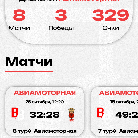
8
3
329
Матчи
Победы
Очки
Матчи
АВИАМОТОРНАЯ
АВИАМОТ
25 октября,
12:20
18 октября,
32:28
49:
8 тур
Авиамоторная
7 тур
Авиам