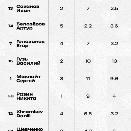
Саханов
2
7
2.5
13
Иван
Белозёров
5
2.2
3.6
74
Артур
Голованов
4
7
3.2
7
Егор
Гузь
2
10
13
15
Василий
Макнайт
3
11
9.6
1
Сергей
Разин
1
9
4
58
Никита
Khramkov
4
6.5
3.2
12
Daniil
Шевченко