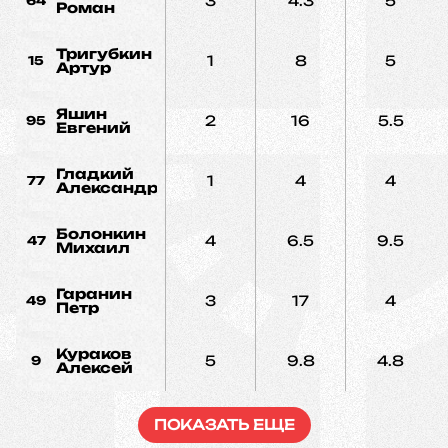
3
4.3
5
64
Роман
Тригубкин
1
8
5
15
Артур
Яшин
2
16
5.5
95
Евгений
Гладкий
1
4
4
77
Александр
Болонкин
4
6.5
9.5
47
Михаил
Гаранин
3
17
4
49
Петр
Кураков
5
9.8
4.8
9
Алексей
ПОКАЗАТЬ ЕЩЕ