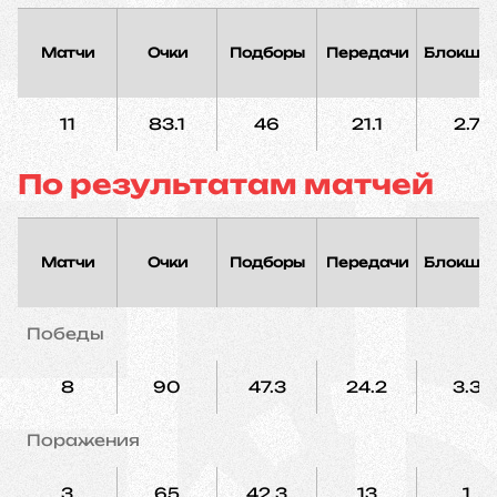
Матчи
Очки
Подборы
Передачи
Блокшо
11
83.1
46
21.1
2.7
По результатам матчей
Матчи
Очки
Подборы
Передачи
Блокшо
Победы
8
90
47.3
24.2
3.3
Поражения
3
65
42.3
13
1