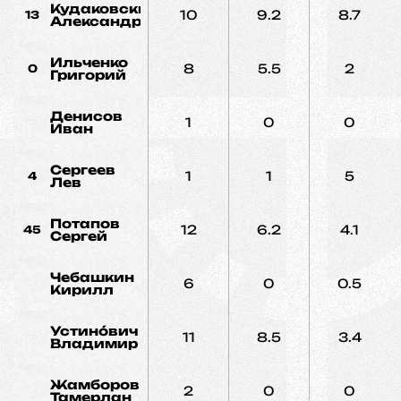
Кудаковский
10
9.2
8.7
13
Александр
Ильченко
8
5.5
2
0
Григорий
Денисов
1
0
0
Иван
Сергеев
1
1
5
4
Лев
Потапов
12
6.2
4.1
45
Сергей
Чебашкин
6
0
0.5
Кирилл
Устинóвич
11
8.5
3.4
Владимир
Жамборов
2
0
0
Тамерлан