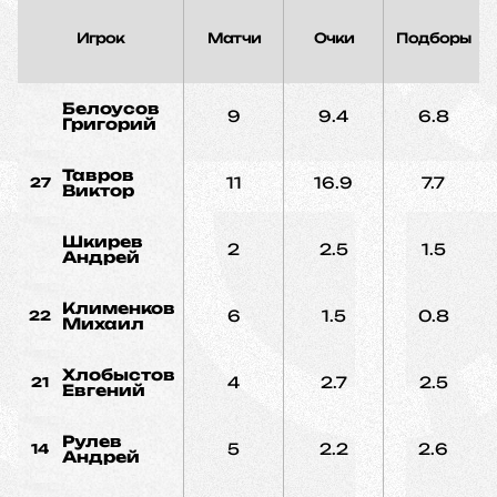
Игрок
Матчи
Очки
Подборы
Белоусов
9
9.4
6.8
Григорий
Тавров
11
16.9
7.7
27
Виктор
Шкирев
2
2.5
1.5
Андрей
Клименков
6
1.5
0.8
22
Михаил
Хлобыстов
4
2.7
2.5
21
Евгений
Рулев
5
2.2
2.6
14
Андрей