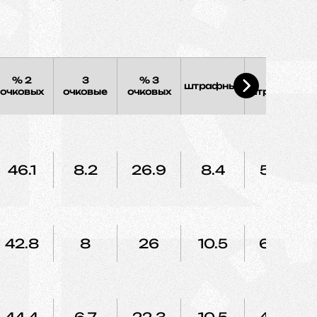
% 2
3
% 3
%
штрафных
очковых
очковые
очковых
штрафных
46.1
8.2
26.9
8.4
58.3
42.8
8
26
10.5
60.8