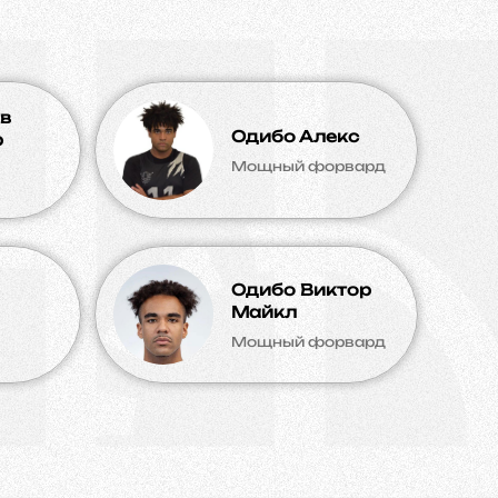
в
Одибо Алекс
р
Мощный форвард
Одибо Виктор
Майкл
Мощный форвард