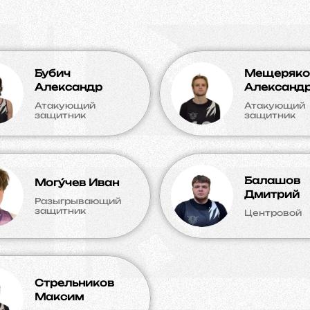
Бубич
Мещеряко
Александр
Александ
Атакующий
Атакующий
защитник
защитник
Балашов
Могу́чев Иван
Дмитрий
Разыгрывающий
защитник
Центровой
Стрельников
Максим