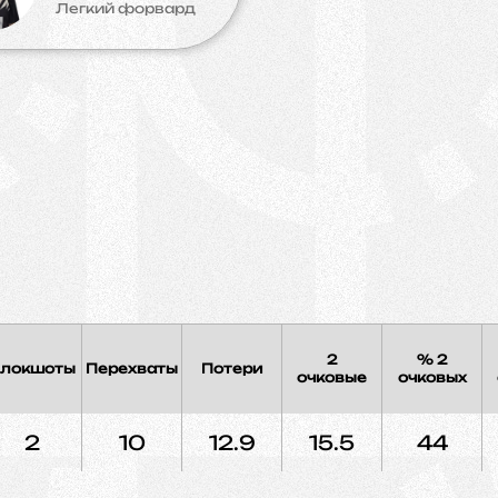
Легкий форвард
2
% 2
локшоты
Перехваты
Потери
очковые
очковых
2
10
12.9
15.5
44