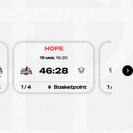
HOPE
16 мая,
19:20
25 а
46:28
5
t
1 / 4
Basketpoint
1 / 4