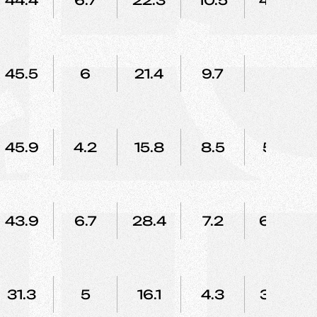
44.4
6.7
22.3
10.5
48.8
45.5
6
21.4
9.7
65
45.9
4.2
15.8
8.5
53.1
43.9
6.7
28.4
7.2
60.4
31.3
5
16.1
4.3
39.3