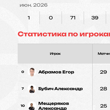
июн. 2026
1
0
71
39
Статистика по игрока
Игрок
Матчи
29
Абрамов Егор
0
28
Бубич Александр
7
Мещеряков
25
10
Александр