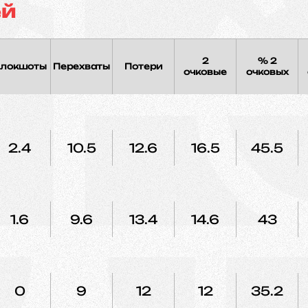
ей
2
% 2
локшоты
Перехваты
Потери
очковые
очковых
2.4
10.5
12.6
16.5
45.5
1.6
9.6
13.4
14.6
43
0
9
12
12
35.2