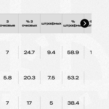
3
% 3
%
Фолы
штрафных
Э
очковые
очковых
штрафных
соперника
7
24.7
9.4
58.9
14.8
5.8
20.3
7.5
53.2
12
7
17
5
38.4
12