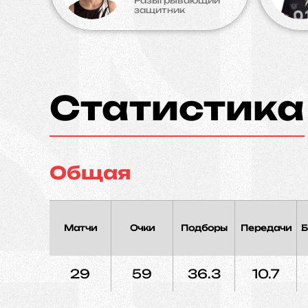
Разыгрывающий
защитник
Статистика
Общая
Матчи
Очки
Подборы
Передачи
Б
29
59
36.3
10.7