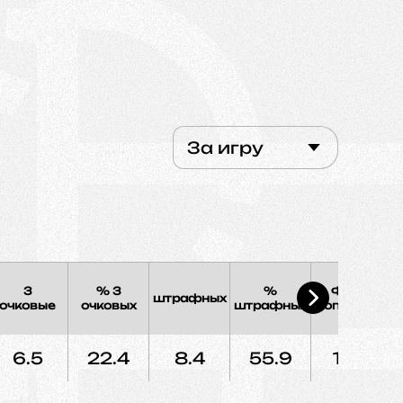
За игру
3
% 3
%
Фолы
штрафных
Э
очковые
очковых
штрафных
соперника
6.5
22.4
8.4
55.9
13.4