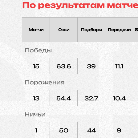
По результатам матч
Матчи
Очки
Подборы
Передачи
Б
Победы
15
63.6
39
11.1
Поражения
13
54.4
32.7
10.4
Ничьи
1
50
44
9