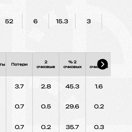
52
6
15.3
3
75
2
% 2
3
% 3
ты
Потери
очковые
очковых
очковые
очковы
3.7
2.8
45.3
1.6
20.
0.7
0.5
29.6
0.2
24.1
0.7
0.2
35.7
0.3
17.6