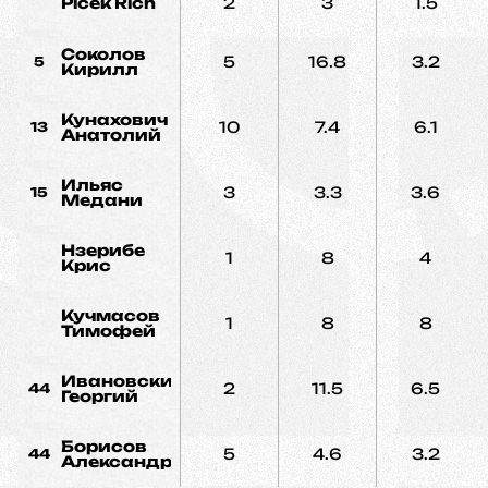
Picek Rich
2
3
1.5
Соколов
5
16.8
3.2
5
Кирилл
Кунахович
10
7.4
6.1
13
Анатолий
Ильяс
3
3.3
3.6
15
Медани
Нзерибе
1
8
4
Крис
Кучмасов
1
8
8
Тимофей
Ивановский
2
11.5
6.5
44
Георгий
Борисов
5
4.6
3.2
44
Александр