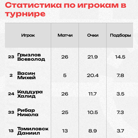
Статистика по игрокам в
турнире
Игрок
Матчи
Очки
Подборы
Грызлов
26
21.9
14.5
23
Всеволод
Васин
5
20.4
7.8
2
Михей
Каддура
26
11.7
3.5
24
Халид
Рибар
25
10.5
7.3
33
Никола
Томиловский
13
8.9
3.7
13
Даниил