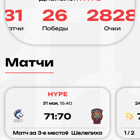
31
26
2828
Матчи
Победы
Очки
Матчи
HYPE
31 мая,
15:40
24
71:70
Матч за 3-е место
Шелепиха
1 / 2