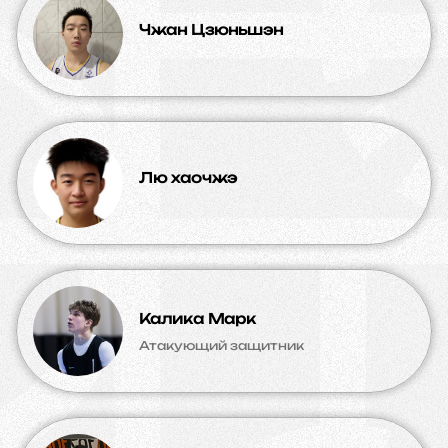
Чжан Цзюньшэн
Лю хаочжэ
Калика Марк
Атакующий защитник