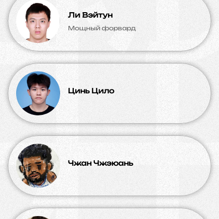
Ли Вэйтун
Мощный форвард
Цинь Цило
Чжан Чжэюань