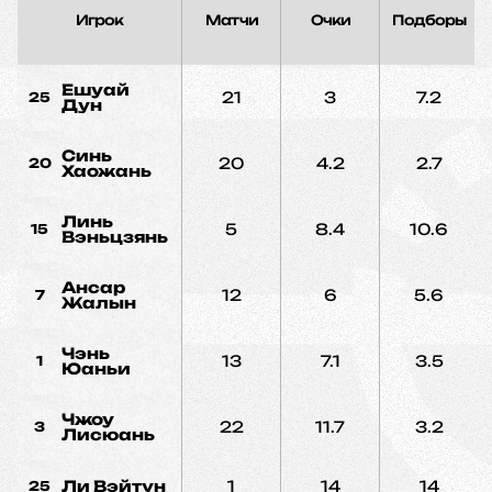
Игрок
Матчи
Очки
Подборы
Ешуай
21
3
7.2
25
Дун
Синь
20
4.2
2.7
20
Хаожань
Линь
5
8.4
10.6
15
Вэньцзянь
Ансар
12
6
5.6
7
Жалын
Чэнь
13
7.1
3.5
1
Юаньи
Чжоу
22
11.7
3.2
3
Лисюань
Ли Вэйтун
1
14
14
25