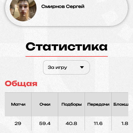
Смирнов Сергей
Статистика
За игру
Общая
Матчи
Очки
Подборы
Передачи
Блокшо
29
59.4
40.8
11.6
1.8