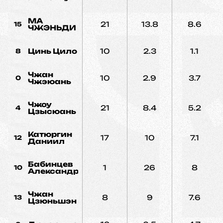
MA
21
13.8
8.6
15
ЧЖЭНЬДИ
Цинь Цило
10
2.3
1.1
8
Чжан
10
2.9
3.7
0
Чжэюань
Чжоу
21
8.4
5.2
4
Цзысюань
Катюргин
17
10
7.1
12
Даниил
Бабинцев
1
26
8
10
Александр
Чжан
8
9
7.6
13
Цзюньшэн