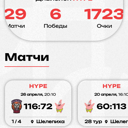
29
6
1723
Матчи
Победы
Очки
Матчи
HYPE
HYPE
26 апреля,
20:10
20 апреля,
16:1
116:72
60:113
1 / 4
Шелепиха
28 тур
Шелеп