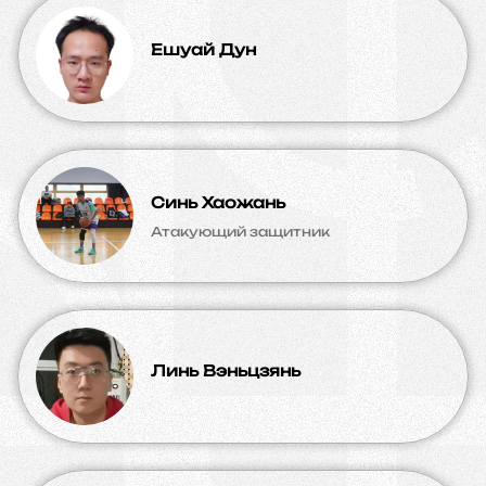
Ешуай Дун
Синь Хаожань
Атакующий защитник
Линь Вэньцзянь