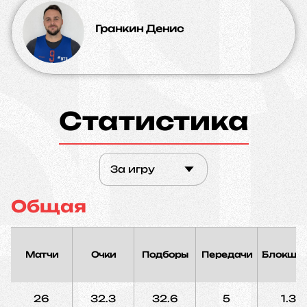
Гранкин Денис
Статистика
За игру
Общая
Матчи
Очки
Подборы
Передачи
Блокшо
26
32.3
32.6
5
1.3