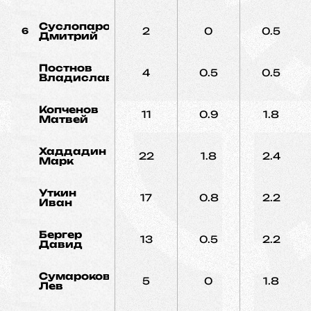
Суслопаров
2
0
0.5
6
Дмитрий
Постнов
4
0.5
0.5
Владислав
Копченов
11
0.9
1.8
Матвей
Хаддадин
22
1.8
2.4
Марк
Уткин
17
0.8
2.2
Иван
Бергер
13
0.5
2.2
Давид
Сумароков
5
0
1.8
Лев