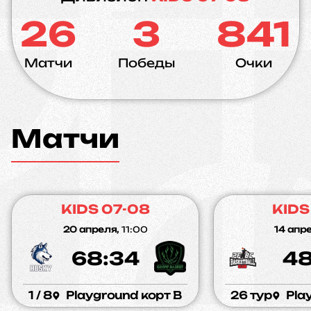
26
3
841
Матчи
Победы
Очки
Матчи
KIDS 07-08
KIDS
20 апреля,
11:00
14 апре
68:34
48
1 / 8
Playground корт B
26 тур
Pla