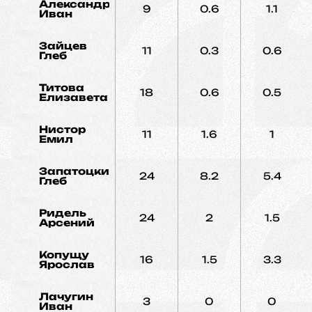
Александров
9
0.6
1.1
Иван
Зайцев
11
0.3
0.6
Глеб
Титова
18
0.6
0.5
Елизавета
Нистор
11
1.6
1
Емил
Запатоцкий
24
8.2
5.4
Глеб
Ридель
24
2
1.5
Арсений
Копущу
16
1.5
3.3
Ярослав
Лачугин
3
0
0
Иван