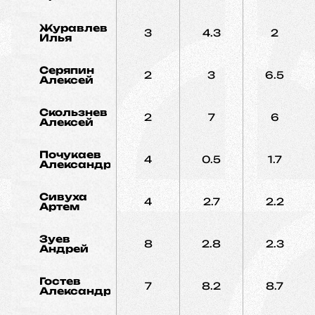
Журавлев
3
4.3
2
Илья
Серяпин
2
3
6.5
Алексей
Скользнев
2
7
6
Алексей
Почукаев
4
0.5
1.7
Александр
Сивуха
4
2.7
2.2
Артем
Зуев
8
2.8
2.3
Андрей
Гостев
7
8.2
8.7
Александр