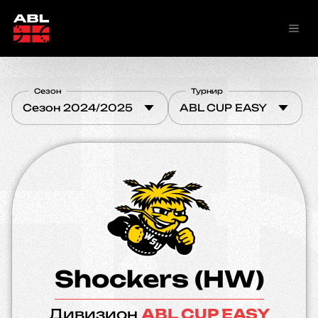
Сезон
Турнир
Сезон 2024/2025
ABL CUP EASY
Shockers (HW)
Дивизион
ABL CUP EASY