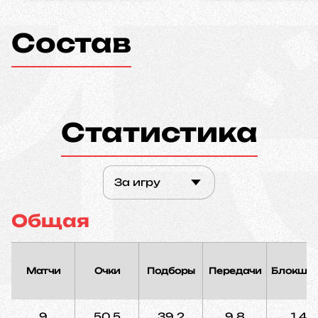
Состав
Статистика
За игру
Общая
Матчи
Очки
Подборы
Передачи
Блокшо
9
50.5
39.2
9.8
1.4