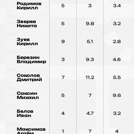
Родимов
5
3
3.4
Кирилл
Зверев
5
9.8
3.2
Никита
Зуев
9
5.1
2.8
Кирилл
Березин
3
9.3
4.6
Владимир
Соколов
7
11.2
5.5
Дмитрий
Саксин
5
7
9.6
Михаил
Белов
4
4.7
3.2
Иван
Максимов
1
7
4
Артём