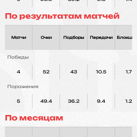
По результатам матчей
Матчи
Очки
Подборы
Передачи
Блокшо
Победы
4
52
43
10.5
1.7
Поражения
5
49.4
36.2
9.4
1.2
По месяцам