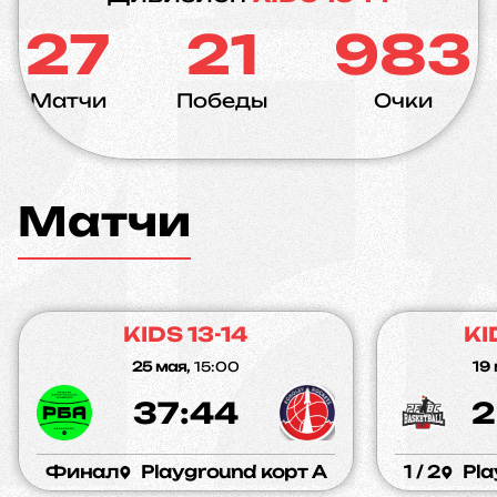
27
21
983
Матчи
Победы
Очки
Матчи
KIDS 13-14
KI
25 мая,
15:00
19 
37:44
2
Финал
Playground корт A
1 / 2
Pla