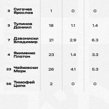
Сигачев
1
0
0
3
Ярослав
Тулинов
18
1.1
1.4
3
Даниил
Дзвониский
21
2.9
6.3
7
Владимир
Якименко
23
1.4
3.3
4
Платон
Чайковский
26
4.1
5.3
23
Марк
Тимофей
2
0
0
56
Цапа