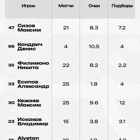
Игрок
Матчи
Очки
Подборы
Сизов
21
8.3
7.2
47
Максим
Кондрич
4
10.5
4
99
Денис
Филимонов
22
8.2
2.2
35
Никита
Есипов
25
1.8
4
33
Александр
Кежаев
25
9.6
12
30
Максим
Искаков
15
3.8
3.1
23
Владимир
Aiyetan