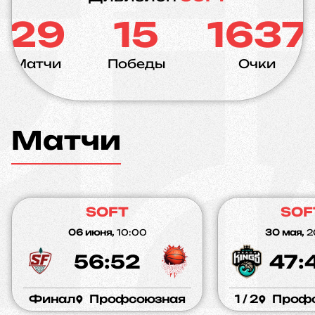
29
15
1637
Матчи
Победы
Очки
Матчи
SOFT
SOF
06 июня,
10:00
30 мая,
2
56:52
47:
Финал
Профсоюзная
1 / 2
Проф