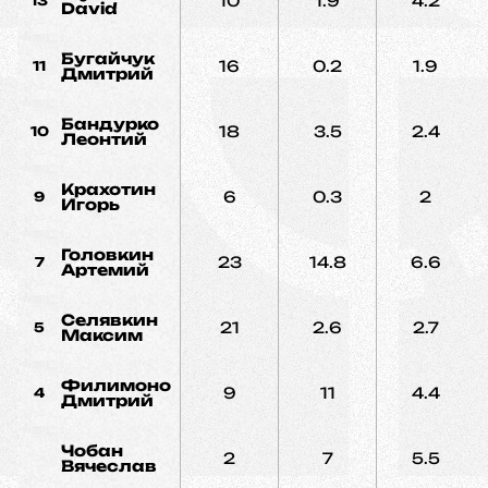
10
1.9
4.2
13
David
Бугайчук
16
0.2
1.9
11
Дмитрий
Бандурко
18
3.5
2.4
10
Леонтий
Крахотин
6
0.3
2
9
Игорь
Головкин
23
14.8
6.6
7
Артемий
Селявкин
21
2.6
2.7
5
Максим
Филимонов
9
11
4.4
4
Дмитрий
Чобан
2
7
5.5
Вячеслав