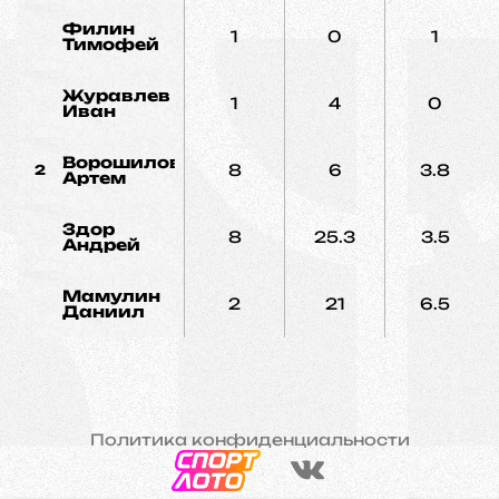
Филин
1
0
1
Тимофей
Журавлев
1
4
0
Иван
Ворошилов
8
6
3.8
2
Артем
Здор
8
25.3
3.5
Андрей
Мамулин
2
21
6.5
Даниил
Политика конфиденциальности