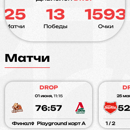
25
13
1593
Матчи
Победы
Очки
Матчи
DROP
D
01 июня,
11:15
25 мая
76:57
52
Финал
Playground корт A
1 / 2