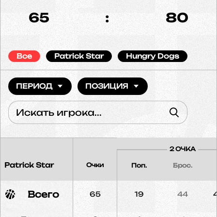
65
:
80
Все
Patrick Star
Hungry Dogs
ПЕРИОД
ПОЗИЦИЯ
2 ОЧКА
Patrick Star
Очки
Поп.
Брос.
Всего
65
19
44