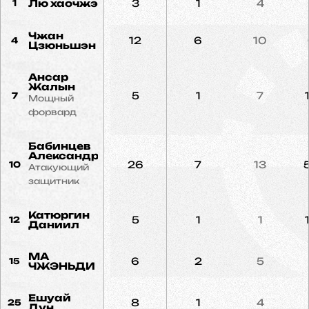
Лю хаочжэ
3
1
4
1
Чжан
12
6
10
4
Цзюньшэн
Ансар
Жалын
5
1
7
7
Мощный
форвард
Бабинцев
Александр
26
7
13
10
Атакующий
защитник
Катюргин
5
1
1
12
Даниил
MA
6
2
5
15
ЧЖЭНЬДИ
Ешуай
8
1
4
25
Дун