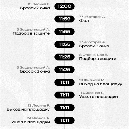
13
Леонид Р.
12:00
Бросок 2 очка
7
Чеботарев А.
11:59
Фол
3
Защиринский А.
11:55
Подбор в защите
7
Чеботарев А.
11:55
Бросок 3 очка
8
Старченков В.
11:25
Подбор в защите
3
Защиринский А.
11:25
Бросок 2 очка
91
Фильков М.
11:11
Выход на площадку
11
Жасанов Д.
11:11
Ушел с площадки
13
Леонид Р.
11:11
Выход на площадку
24
Иванов А.
11:11
Ушел с площадки