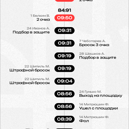
84:91
1
Белкин В.
09:50
2 очка
24
Иванов А.
09:31
Подбор в защите
7
Чеботарев А.
09:31
Бросок 3 очка
28
Шашков А.
09:19
Подбор в защите
22
Шипиль М.
09:19
Штрафной бросок
22
Шипиль М.
09:04
Штрафной бросок
24
Гунько М.
08:56
Выход на площадку
14
Митрюшин Ф.
08:56
Ушел с площадки
14
Митрюшин Ф.
08:39
Фол