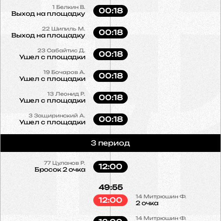
1
Белкин В.
00:18
Выход на площадку
22
Шипиль М.
00:18
Выход на площадку
23
Сабайтис Д.
00:18
Ушел с площадки
19
Бочаров А.
00:18
Ушел с площадки
13
Леонид Р.
00:18
Ушел с площадки
3
Защиринский А.
00:18
Ушел с площадки
3 период
77
Цуланов Р.
12:00
Бросок 2 очка
49:55
14
Митрюшин Ф.
12:00
2 очка
14
Митрюшин Ф.