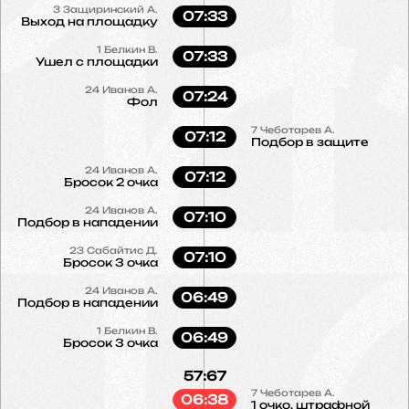
3
Защиринский А.
07:33
Выход на площадку
1
Белкин В.
07:33
Ушел с площадки
24
Иванов А.
07:24
Фол
7
Чеботарев А.
07:12
Подбор в защите
24
Иванов А.
07:12
Бросок 2 очка
24
Иванов А.
07:10
Подбор в нападении
23
Сабайтис Д.
07:10
Бросок 3 очка
24
Иванов А.
06:49
Подбор в нападении
1
Белкин В.
06:49
Бросок 3 очка
57:67
7
Чеботарев А.
06:38
1 очко, штрафной