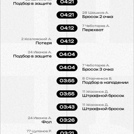
04:21
Подбор в защите
28
Шашков А.
04:21
Бросок 2 очка
7
Чеботарев А.
04:12
Перехват
2
Козловский А.
04:12
Потеря
24
Иванов А.
04:04
Подбор в защите
7
Чеботарев А.
04:04
Бросок 3 очка
8
Старченков В.
03:55
Подбор в нападении
11
Жасанов Д.
03:55
Штрафной бросок
11
Жасанов Д.
03:43
Штрафной бросок
24
Иванов А.
03:26
Фол
77
Цуланов Р.
03:21