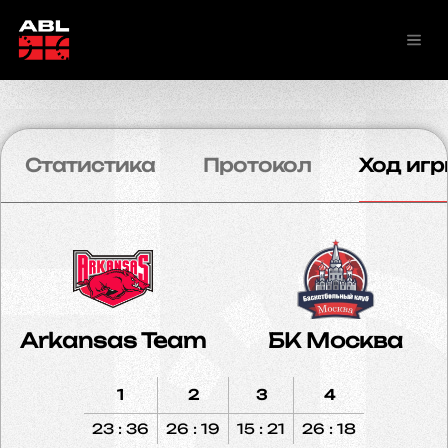
Статистика
Протокол
Ход игр
Arkansas Team
БК Москва
1
2
3
4
23 : 36
26 : 19
15 : 21
26 : 18