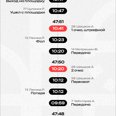
Выход на площадку
77
Цуланов Р.
10:47
Ушел с площадки
47:51
28
Шашков А.
10:41
1 очко, штрафной
13
Леонид Р.
10:23
Фол
14
Митрюшин Ф.
10:20
Передача
47:50
28
Шашков А.
10:20
2 очка
28
Шашков А.
10:12
Перехват
13
Леонид Р.
10:12
Потеря
7
Чеботарев А.
09:59
Передача
47:48