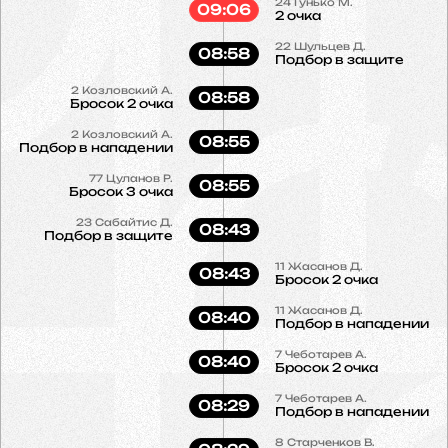
24
Гунько М.
09:06
2 очка
22
Шульцев Д.
08:58
Подбор в защите
2
Козловский А.
08:58
Бросок 2 очка
2
Козловский А.
08:55
Подбор в нападении
77
Цуланов Р.
08:55
Бросок 3 очка
23
Сабайтис Д.
08:43
Подбор в защите
11
Жасанов Д.
08:43
Бросок 2 очка
11
Жасанов Д.
08:40
Подбор в нападении
7
Чеботарев А.
08:40
Бросок 2 очка
7
Чеботарев А.
08:29
Подбор в нападении
8
Старченков В.