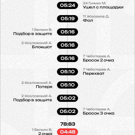
24
Гунько М.
05:24
Ушел с площадки
11
Жасанов Д.
05:19
Фол
1
Белкин В.
05:16
Подбор в защите
2
Козловский А.
05:16
Блокшот
7
Чеботарев А.
05:16
Бросок 2 очка
7
Чеботарев А.
05:10
Перехват
2
Козловский А.
05:10
Потеря
2
Козловский А.
05:02
Подбор в защите
7
Чеботарев А.
05:02
Бросок 3 очка
78:83
1
Белкин В.
04:48
2 очка