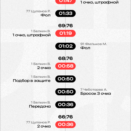
01:47
1 очко, штрафной
77
Цуланов Р.
01:33
Фол
69:76
1
Белкин В.
01:19
1 очко, штрафной
91
Фильков М.
01:02
Фол
68:76
1
Белкин В.
00:58
2 очка
1
Белкин В.
00:50
Подбор в защите
7
Чеботарев А.
00:50
Бросок 3 очка
1
Белкин В.
00:36
Передача
66:76
77
Цуланов Р.
00:36
2 очка