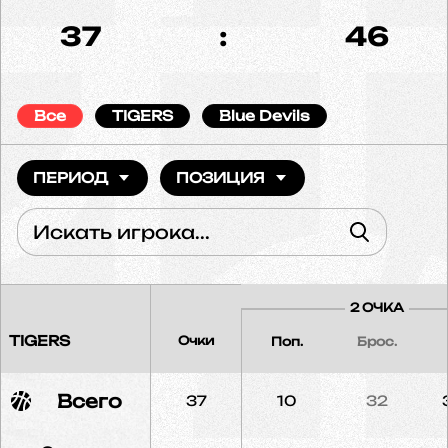
37
:
46
Все
TIGERS
Blue Devils
ПЕРИОД
ПОЗИЦИЯ
2 ОЧКА
TIGERS
Очки
Поп.
Брос.
Всего
37
10
32