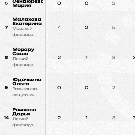
Сендюрева
0
0
2
5
Мария
Малахова
Екатерина
4
2
5
7
Мощный
форвард
Морару
Саша
2
1
3
8
Легкий
форвард
Юдочкина
Ольга
0
0
2
9
Разыгрывающий
защитник
Рожкова
Дарья
2
1
3
14
Легкий
форвард