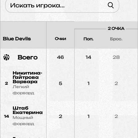
2 ОЧКА
Blue Devils
Очки
Поп.
Брос.
Всего
46
14
28
Никитина-
Гайтрова
Варвара
5
1
2
2
Легкий
форвард
Штаб
Екатерина
2
1
2
14
Мощный
форвард