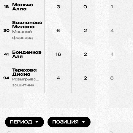
Манько
3
0
1
18
Алла
Бакланова
Милана
6
2
4
30
Мощный
форвард
Бонденкова
16
2
4
41
Аля
Терехова
Диана
4
2
8
94
Разыгрывающий
защитник
ПЕРИОД
ПОЗИЦИЯ