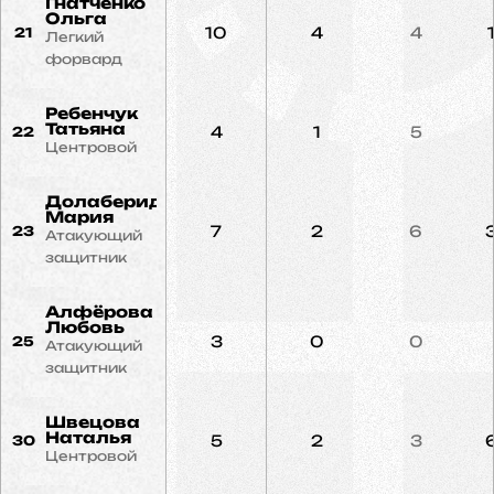
Гнатченко
Ольга
10
4
4
21
Легкий
форвард
Ребенчук
Татьяна
4
1
5
22
Центровой
Долаберидзе
Мария
7
2
6
23
Атакующий
защитник
Алфёрова
Любовь
3
0
0
25
Атакующий
защитник
Швецова
Наталья
5
2
3
30
Центровой