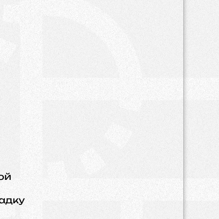
ой
адку