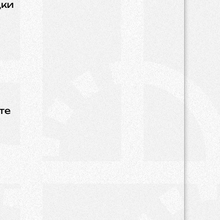
дки
те