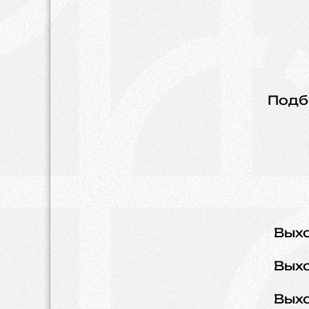
Подб
Вых
Вых
Вых