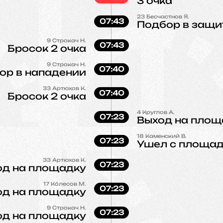
3 очка
23
Бесчастнов Я.
07:43
Подбор в защи
9
Строкач Н.
07:43
Бросок 2 очка
9
Строкач Н.
07:40
ор в нападении
33
Артюхов К.
07:40
Бросок 2 очка
4
Круглов А.
07:23
Выход на площ
18
Каменский В.
07:23
Ушел с площа
33
Артюхов К.
07:23
од на площадку
17
Кóлесов М.
07:23
од на площадку
9
Строкач Н.
07:23
од на площадку