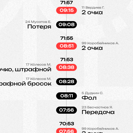
71:57
11
Вердиев Г.
09:15
2 очка
24
Мусатов Е.
09:08
Потеря
71:55
99
Коробейников А.
08:51
2 очка
71:53
17
Кóлесов М.
08:38
 очко, штрафной
17
Кóлесов М.
08:28
рафной бросок
5
Дудкин С.
08:11
Фол
23
Бесчастнов Я.
07:56
Передача
70:53
99
Коробейников А.
07:56