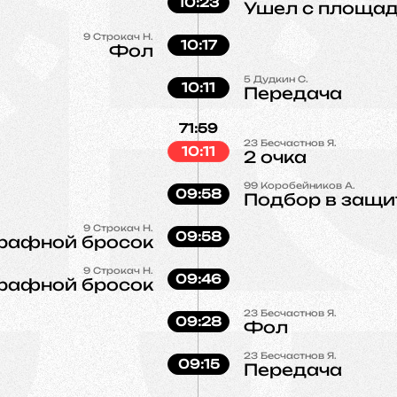
10:23
Ушел с площа
9
Строкач Н.
10:17
Фол
5
Дудкин С.
10:11
Передача
71:59
23
Бесчастнов Я.
10:11
2 очка
99
Коробейников А.
09:58
Подбор в защи
9
Строкач Н.
09:58
рафной бросок
9
Строкач Н.
09:46
рафной бросок
23
Бесчастнов Я.
09:28
Фол
23
Бесчастнов Я.
09:15
Передача