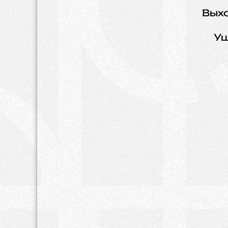
Вых
Уш