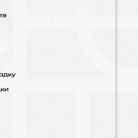
те
адку
дки