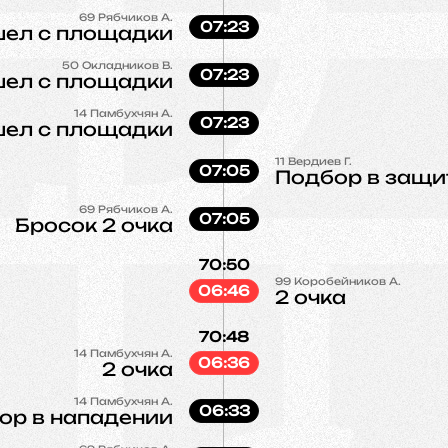
69
Рябчиков А.
07:23
ел с площадки
50
Окладников В.
07:23
ел с площадки
14
Памбухчян А.
07:23
ел с площадки
11
Вердиев Г.
07:05
Подбор в защи
69
Рябчиков А.
07:05
Бросок 2 очка
70:50
99
Коробейников А.
06:46
2 очка
70:48
14
Памбухчян А.
06:36
2 очка
14
Памбухчян А.
06:33
ор в нападении