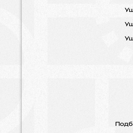
Уш
Уш
Уш
Подб