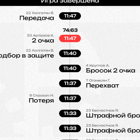
Игра завершена
22
Халгатян В.
11:47
Передача
74:63
33
Артюхов К.
11:47
2 очка
22
Халгатян В.
11:40
одбор в защите
4
Круглов А.
11:40
Бросок 2 очка
7
Оганесян Г.
11:37
Перехват
9
Строкач Н.
11:37
Потеря
23
Бесчастнов Я.
11:33
Штрафной бро
23
Бесчастнов Я.
11:33
Штрафной бро