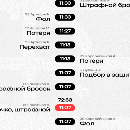
23
Бесчастнов Я.
11:33
Штрафной бро
33
Артюхов К.
11:33
Фол
17
Кóлесов М.
11:27
Потеря
33
Артюхов К.
11:13
Перехват
99
Коробейников А.
11:13
Потеря
5
Дудкин С.
11:07
Подбор в защи
69
Рябчиков А.
11:07
рафной бросок
72:63
69
Рябчиков А.
11:07
 очко, штрафной
99
Коробейников А.
11:07
Фол