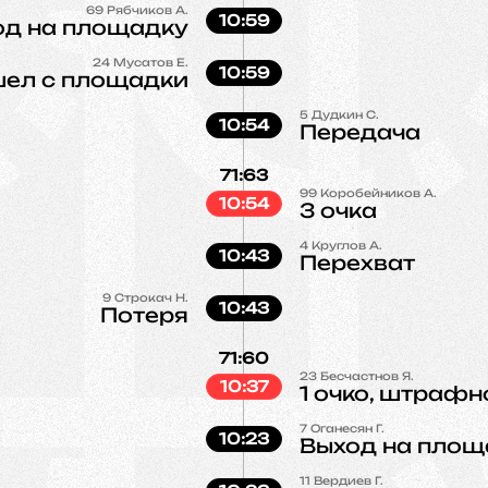
69
Рябчиков А.
10:59
од на площадку
24
Мусатов Е.
10:59
ел с площадки
5
Дудкин С.
10:54
Передача
71:63
99
Коробейников А.
10:54
3 очка
4
Круглов А.
10:43
Перехват
9
Строкач Н.
10:43
Потеря
71:60
23
Бесчастнов Я.
10:37
1 очко, штрафн
7
Оганесян Г.
10:23
Выход на площ
11
Вердиев Г.