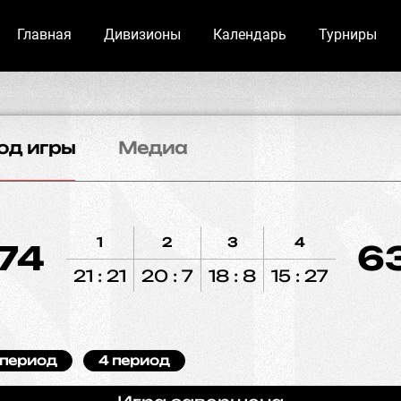
Главная
Дивизионы
Календарь
Турниры
од игры
Медиа
1
2
3
4
74
6
21 : 21
20 : 7
18 : 8
15 : 27
 период
4 период