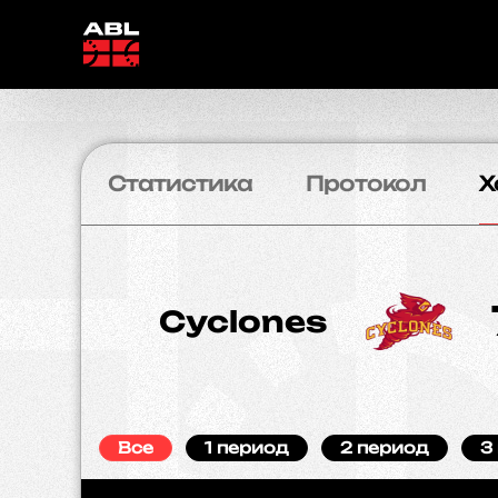
Статистика
Протокол
Х
Cyclones
Все
1 период
2 период
3