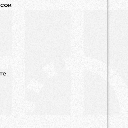
сок
те