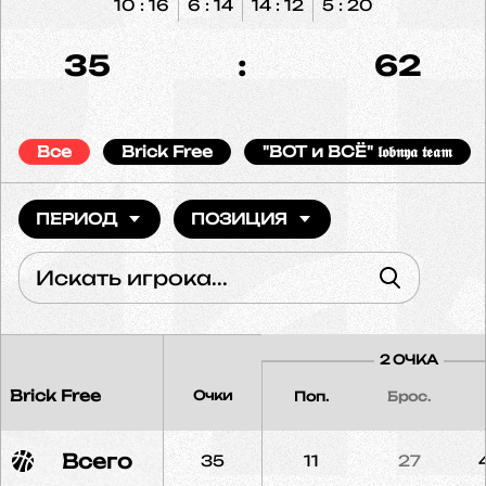
10 : 16
6 : 14
14 : 12
5 : 20
35
:
62
Все
Brick Free
"ВОТ и ВСЁ" 𝖑𝖔𝖇𝖓𝖞𝖆 𝖙𝖊𝖆𝖒
ПЕРИОД
ПОЗИЦИЯ
2 ОЧКА
Brick Free
Очки
Поп.
Брос.
Всего
35
11
27