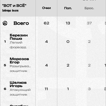
"ВОТ и ВСЁ"
Очки
Поп.
Брос.
𝖑𝖔𝖇𝖓𝖞𝖆 𝖙𝖊𝖆𝖒
Всего
62
13
37
Березин
Паша
4
0
2
1
Легкий
форвард
Морозов
Егор
4
2
2
5
Разыгрывающий
защитник
Шелков
Игорь
11
1
3
6
Атакующий
защитник