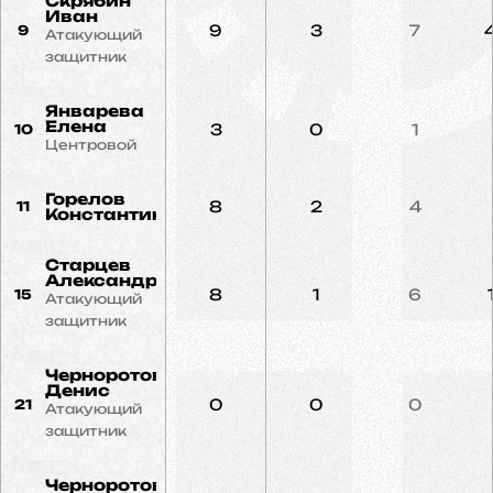
Скрябин
Иван
9
3
7
9
Атакующий
защитник
Январева
Елена
3
0
1
10
Центровой
Горелов
8
2
4
11
Константин
Старцев
Александр
8
1
6
15
Атакующий
защитник
Черноротов
Денис
0
0
0
21
Атакующий
защитник
Черноротов