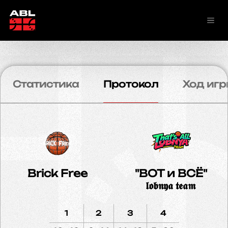
Статистика
Протокол
Ход игр
Brick Free
"ВОТ и ВСЁ"
𝖑𝖔𝖇𝖓𝖞𝖆 𝖙𝖊𝖆𝖒
1
2
3
4