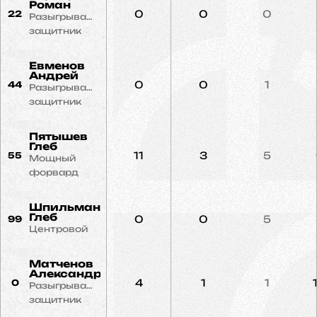
Роман
0
0
0
22
Разыгрывающий
защитник
Евменов
Андрей
0
0
1
44
Разыгрывающий
защитник
Пятышев
Глеб
11
3
5
55
Мощный
форвард
Шпильман
Глеб
0
0
5
99
Центровой
Матченов
Александр
4
1
1
0
Разыгрывающий
защитник