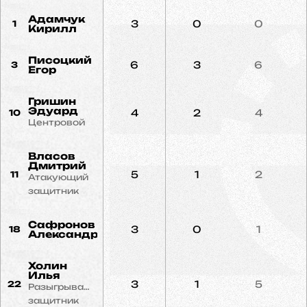
Адамчук
3
0
0
1
Кирилл
Писоцкий
6
3
6
3
Егор
Гришин
Эдуард
4
2
4
10
Центровой
Власов
Дмитрий
5
1
2
11
Атакующий
защитник
Сафронов
3
0
1
18
Александр
Холин
Илья
3
1
5
22
Разыгрывающий
защитник