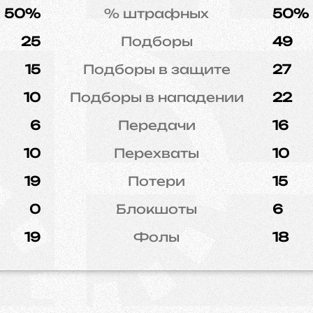
50%
% штрафных
50%
25
Подборы
49
15
Подборы в защите
27
10
Подборы в нападении
22
6
Передачи
16
10
Перехваты
10
19
Потери
15
0
Блокшоты
6
19
Фолы
18