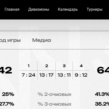
Главная
Дивизионы
Календарь
Турниры
од игры
Медиа
1
2
3
4
42
6
7 : 24
13 : 17
13 : 11
9 : 12
25%
% 2-очковых
41.3
27.7%
% 3-очковых
35.2