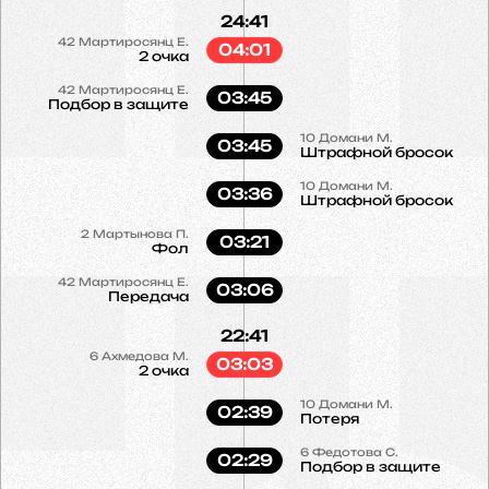
24:41
42
Мартиросянц Е.
04:01
2 очка
42
Мартиросянц Е.
03:45
Подбор в защите
10
Домани М.
03:45
Штрафной бросок
10
Домани М.
03:36
Штрафной бросок
2
Мартынова П.
03:21
Фол
42
Мартиросянц Е.
03:06
Передача
22:41
6
Ахмедова М.
03:03
2 очка
10
Домани М.
02:39
Потеря
6
Федотова С.
02:29
Подбор в защите