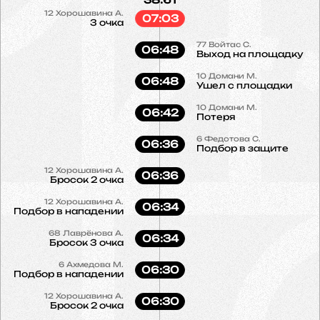
12
Хорошавина А.
07:03
3 очка
77
Войтас С.
06:48
Выход на площадку
10
Домани М.
06:48
Ушел с площадки
10
Домани М.
06:42
Потеря
6
Федотова С.
06:36
Подбор в защите
12
Хорошавина А.
06:36
Бросок 2 очка
12
Хорошавина А.
06:34
Подбор в нападении
68
Лаврёнова А.
06:34
Бросок 3 очка
6
Ахмедова М.
06:30
Подбор в нападении
12
Хорошавина А.
06:30
Бросок 2 очка