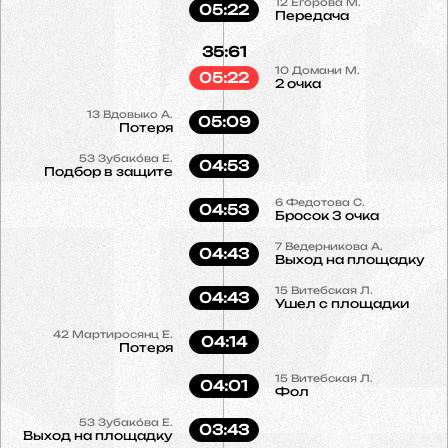
12
Егорова М.
05:22
Передача
35:61
10
Домани М.
05:22
2 очка
13
Вдовыко А.
05:09
Потеря
53
Зубако́ва Е.
04:53
Подбор в защите
6
Федотова С.
04:53
Бросок 3 очка
7
Ведерникова А.
04:43
Выход на площадку
15
Витебская Л.
04:43
Ушел с площадки
42
Мартиросянц Е.
04:14
Потеря
15
Витебская Л.
04:01
Фол
53
Зубако́ва Е.
03:43
Выход на площадку