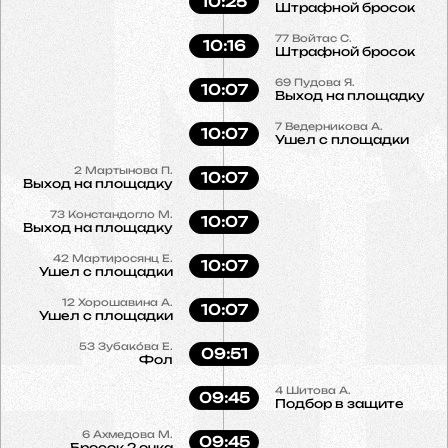
10:25
Штрафной бросок
77
Войтас С.
10:16
Штрафной бросок
69
Пудова Я.
10:07
Выход на площадку
7
Ведерникова А.
10:07
Ушел с площадки
2
Мартынова П.
10:07
Выход на площадку
73
Констандогло М.
10:07
Выход на площадку
42
Мартиросянц Е.
10:07
Ушел с площадки
12
Хорошавина А.
10:07
Ушел с площадки
53
Зубако́ва Е.
09:51
Фол
4
Шитова А.
09:45
Подбор в защите
6
Ахмедова М.
09:45
Бросок 2 очка