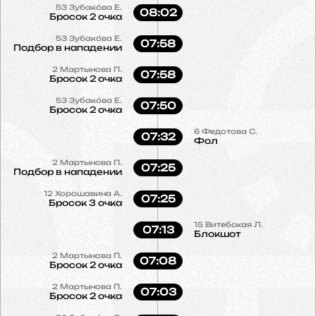
53
Зубако́ва Е.
08:02
Бросок 2 очка
53
Зубако́ва Е.
07:58
Подбор в нападении
2
Мартынова П.
07:58
Бросок 2 очка
53
Зубако́ва Е.
07:50
Бросок 2 очка
6
Федотова С.
07:32
Фол
2
Мартынова П.
07:25
Подбор в нападении
12
Хорошавина А.
07:25
Бросок 3 очка
15
Витебская Л.
07:13
Блокшот
2
Мартынова П.
07:08
Бросок 2 очка
2
Мартынова П.
07:03
Бросок 2 очка