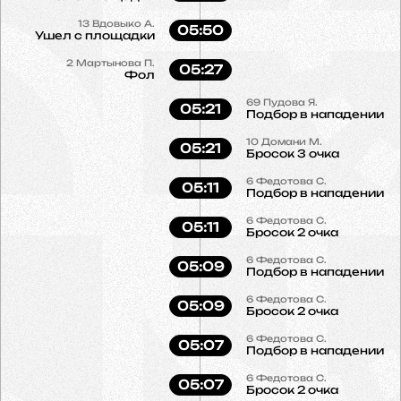
13
Вдовыко А.
05:50
Ушел с площадки
2
Мартынова П.
05:27
Фол
69
Пудова Я.
05:21
Подбор в нападении
10
Домани М.
05:21
Бросок 3 очка
6
Федотова С.
05:11
Подбор в нападении
6
Федотова С.
05:11
Бросок 2 очка
6
Федотова С.
05:09
Подбор в нападении
6
Федотова С.
05:09
Бросок 2 очка
6
Федотова С.
05:07
Подбор в нападении
6
Федотова С.
05:07
Бросок 2 очка