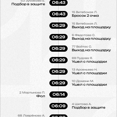
53
Зубако́ва Е.
06:43
Подбор в защите
15
Витебская Л.
06:43
Бросок 2 очка
15
Витебская Л.
06:29
Выход на площадку
6
Федотова С.
06:29
Выход на площадку
77
Войтас С.
06:29
Выход на площадку
69
Пудова Я.
06:29
Ушел с площадки
13
Арсеньева Н.
06:29
Ушел с площадки
10
Домани М.
06:29
Ушел с площадки
2
Мартынова П.
06:14
Фол
4
Шитова А.
06:09
Подбор в защите
68
Лаврёнова А.