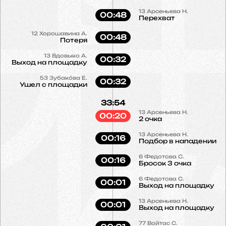
13
Арсеньева Н.
00:48
Перехват
12
Хорошавина А.
00:48
Потеря
13
Вдовыко А.
00:32
Выход на площадку
53
Зубако́ва Е.
00:32
Ушел с площадки
33:54
13
Арсеньева Н.
00:20
2 очка
13
Арсеньева Н.
00:16
Подбор в нападении
6
Федотова С.
00:16
Бросок 3 очка
6
Федотова С.
00:01
Выход на площадку
13
Арсеньева Н.
00:01
Выход на площадку
77
Войтас С.