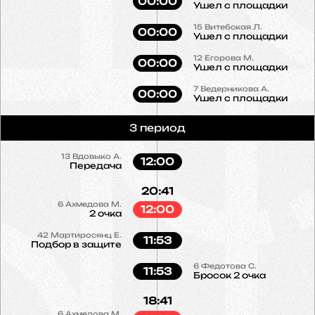
00:00
Ушел с площадки
15
Витебская Л.
00:00
Ушел с площадки
12
Егорова М.
00:00
Ушел с площадки
7
Ведерникова А.
00:00
Ушел с площадки
3 период
13
Вдовыко А.
12:00
Передача
20:41
6
Ахмедова М.
12:00
2 очка
42
Мартиросянц Е.
11:53
Подбор в защите
6
Федотова С.
11:53
Бросок 2 очка
18:41
6
Ахмедова М.