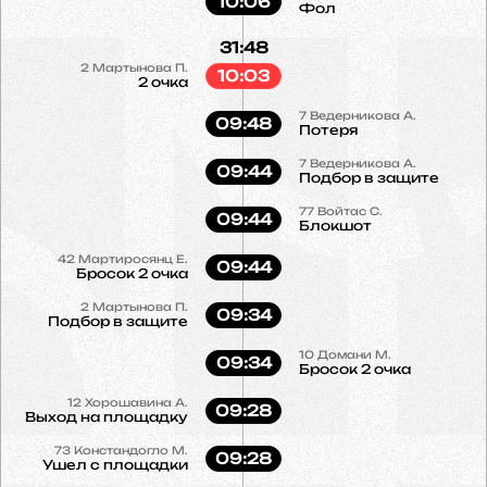
10:06
Фол
31:48
2
Мартынова П.
10:03
2 очка
7
Ведерникова А.
09:48
Потеря
7
Ведерникова А.
09:44
Подбор в защите
77
Войтас С.
09:44
Блокшот
42
Мартиросянц Е.
09:44
Бросок 2 очка
2
Мартынова П.
09:34
Подбор в защите
10
Домани М.
09:34
Бросок 2 очка
12
Хорошавина А.
09:28
Выход на площадку
73
Констандогло М.
09:28
Ушел с площадки