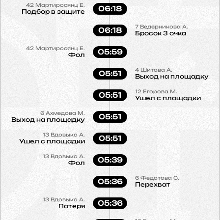
42
Мартиросянц Е.
06:18
Подбор в защите
7
Ведерникова А.
06:18
Бросок 3 очка
42
Мартиросянц Е.
05:59
Фол
4
Шитова А.
05:51
Выход на площадку
12
Егорова М.
05:51
Ушел с площадки
6
Ахмедова М.
05:51
Выход на площадку
13
Вдовыко А.
05:51
Ушел с площадки
13
Вдовыко А.
05:39
Фол
6
Федотова С.
05:36
Перехват
13
Вдовыко А.
05:36
Потеря