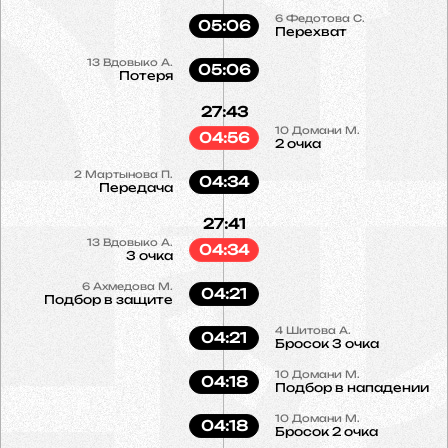
6
Федотова С.
05:06
Перехват
13
Вдовыко А.
05:06
Потеря
27:43
10
Домани М.
04:56
2 очка
2
Мартынова П.
04:34
Передача
27:41
13
Вдовыко А.
04:34
3 очка
6
Ахмедова М.
04:21
Подбор в защите
4
Шитова А.
04:21
Бросок 3 очка
10
Домани М.
04:18
Подбор в нападении
10
Домани М.
04:18
Бросок 2 очка