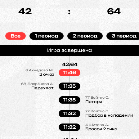
42
:
64
Все
1 период
2 период
3 период
Игра завершена
42:64
6
Ахмедова М.
11:46
2 очка
68
Лаврёнова А.
11:35
Перехват
77
Войтас С.
11:35
Потеря
77
Войтас С.
11:32
Подбор в нападении
4
Шитова А.
11:32
Бросок 2 очка