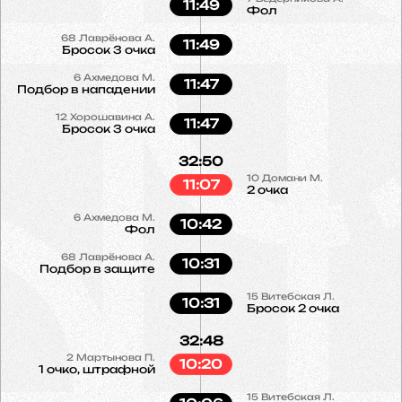
11:49
Фол
68
Лаврёнова А.
11:49
Бросок 3 очка
6
Ахмедова М.
11:47
Подбор в нападении
12
Хорошавина А.
11:47
Бросок 3 очка
32:50
10
Домани М.
11:07
2 очка
6
Ахмедова М.
10:42
Фол
68
Лаврёнова А.
10:31
Подбор в защите
15
Витебская Л.
10:31
Бросок 2 очка
32:48
2
Мартынова П.
10:20
1 очко, штрафной
15
Витебская Л.