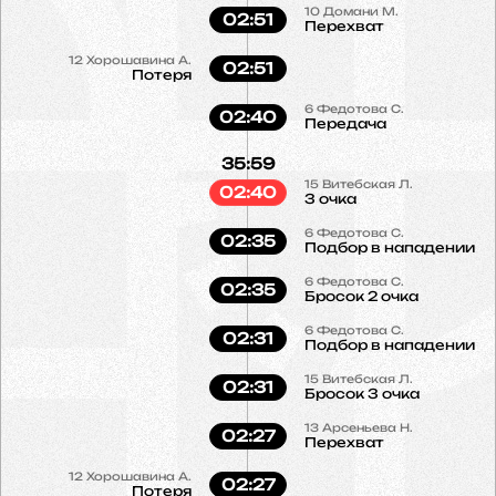
10
Домани М.
02:51
Перехват
12
Хорошавина А.
02:51
Потеря
6
Федотова С.
02:40
Передача
35:59
15
Витебская Л.
02:40
3 очка
6
Федотова С.
02:35
Подбор в нападении
6
Федотова С.
02:35
Бросок 2 очка
6
Федотова С.
02:31
Подбор в нападении
15
Витебская Л.
02:31
Бросок 3 очка
13
Арсеньева Н.
02:27
Перехват
12
Хорошавина А.
02:27
Потеря