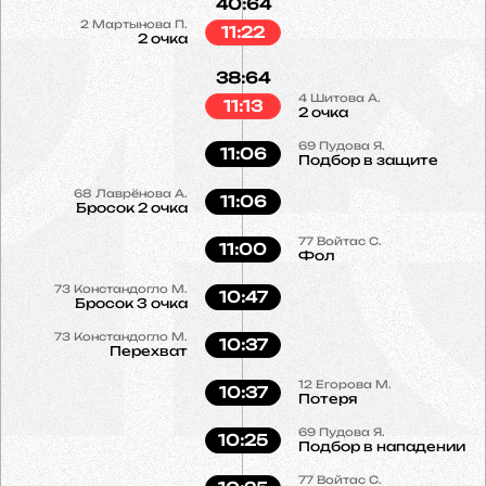
40:64
2
Мартынова П.
11:22
2 очка
38:64
4
Шитова А.
11:13
2 очка
69
Пудова Я.
11:06
Подбор в защите
68
Лаврёнова А.
11:06
Бросок 2 очка
77
Войтас С.
11:00
Фол
73
Констандогло М.
10:47
Бросок 3 очка
73
Констандогло М.
10:37
Перехват
12
Егорова М.
10:37
Потеря
69
Пудова Я.
10:25
Подбор в нападении
77
Войтас С.