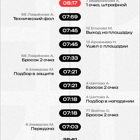
7
Ведерникова А.
08:17
1 очко, штрафной
68
Лаврёнова А.
07:59
Технический фол
12
Егорова М.
07:45
Выход на площадку
13
Арсеньева Н.
07:45
Ушел с площадки
68
Лаврёнова А.
07:33
Бросок 2 очка
6
Ахмедова М.
07:21
Подбор в защите
4
Шитова А.
07:21
Бросок 2 очка
4
Шитова А.
07:18
Подбор в нападении
77
Войтас С.
07:18
Бросок 2 очка
6
Ахмедова М.
07:03
Передача
38:61