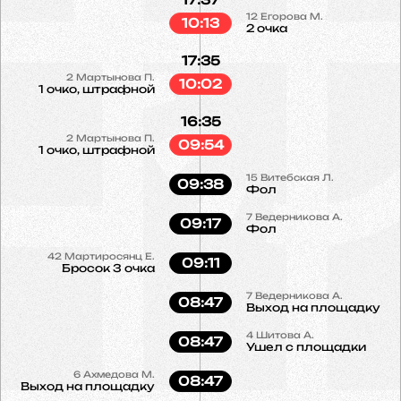
12
Егорова М.
10:13
2 очка
17:35
2
Мартынова П.
10:02
1 очко, штрафной
16:35
2
Мартынова П.
09:54
1 очко, штрафной
15
Витебская Л.
09:38
Фол
7
Ведерникова А.
09:17
Фол
42
Мартиросянц Е.
09:11
Бросок 3 очка
7
Ведерникова А.
08:47
Выход на площадку
4
Шитова А.
08:47
Ушел с площадки
6
Ахмедова М.
08:47
Выход на площадку