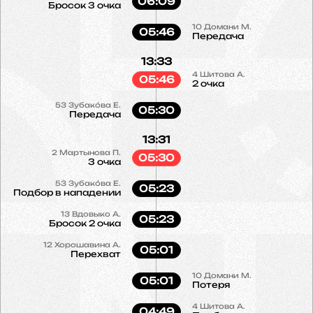
06:09
Бросок 3 очка
10
Домани М.
05:46
Передача
13:33
4
Шитова А.
05:46
2 очка
53
Зубако́ва Е.
05:30
Передача
13:31
2
Мартынова П.
05:30
3 очка
53
Зубако́ва Е.
05:23
Подбор в нападении
13
Вдовыко А.
05:23
Бросок 2 очка
12
Хорошавина А.
05:01
Перехват
10
Домани М.
05:01
Потеря
4
Шитова А.
04:49