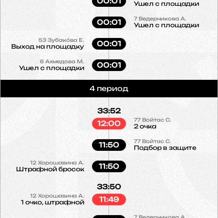
00:01
Ушел с площадки
7
Ведерникова А.
00:01
Ушел с площадки
53
Зубако́ва Е.
00:01
Выход на площадку
6
Ахмедова М.
00:01
Ушел с площадки
4 период
33:52
77
Войтас С.
12:00
2 очка
77
Войтас С.
11:50
Подбор в защите
12
Хорошавина А.
11:50
Штрафной бросок
33:50
12
Хорошавина А.
11:49
1 очко, штрафной
7
Ведерникова А.