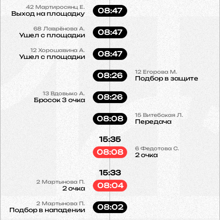
42
Мартиросянц Е.
08:47
Выход на площадку
68
Лаврёнова А.
08:47
Ушел с площадки
12
Хорошавина А.
08:47
Ушел с площадки
12
Егорова М.
08:26
Подбор в защите
13
Вдовыко А.
08:26
Бросок 3 очка
15
Витебская Л.
08:08
Передача
15:35
6
Федотова С.
08:08
2 очка
15:33
2
Мартынова П.
08:04
2 очка
2
Мартынова П.
08:02
Подбор в нападении