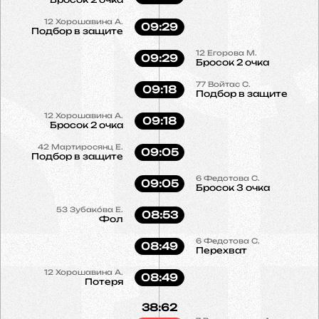
12
Хорошавина А.
09:29
Подбор в защите
12
Егорова М.
09:29
Бросок 2 очка
77
Войтас С.
09:18
Подбор в защите
12
Хорошавина А.
09:18
Бросок 2 очка
42
Мартиросянц Е.
09:05
Подбор в защите
6
Федотова С.
09:05
Бросок 3 очка
53
Зубако́ва Е.
08:53
Фол
6
Федотова С.
08:49
Перехват
12
Хорошавина А.
08:49
Потеря
38:62