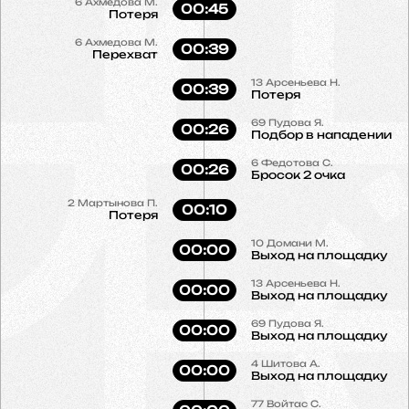
6
Ахмедова М.
00:45
Потеря
6
Ахмедова М.
00:39
Перехват
13
Арсеньева Н.
00:39
Потеря
69
Пудова Я.
00:26
Подбор в нападении
6
Федотова С.
00:26
Бросок 2 очка
2
Мартынова П.
00:10
Потеря
10
Домани М.
00:00
Выход на площадку
13
Арсеньева Н.
00:00
Выход на площадку
69
Пудова Я.
00:00
Выход на площадку
4
Шитова А.
00:00
Выход на площадку
77
Войтас С.