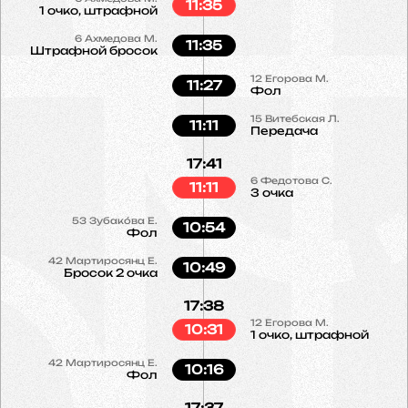
11:35
1 очко, штрафной
6
Ахмедова М.
11:35
Штрафной бросок
12
Егорова М.
11:27
Фол
15
Витебская Л.
11:11
Передача
17:41
6
Федотова С.
11:11
3 очка
53
Зубако́ва Е.
10:54
Фол
42
Мартиросянц Е.
10:49
Бросок 2 очка
17:38
12
Егорова М.
10:31
1 очко, штрафной
42
Мартиросянц Е.
10:16
Фол
17:37