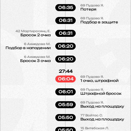
69
Пудова Я.
06:35
Потеря
69
Пудова Я.
06:31
Подбор в защите
42
Мартиросянц Е.
06:31
Бросок 2 очка
6
Ахмедова М.
06:20
Подбор в нападении
6
Ахмедова М.
06:20
Бросок 3 очка
27:44
69
Пудова Я.
06:04
1 очко, штрафной
69
Пудова Я.
06:01
Штрафной бросок
69
Пудова Я.
05:59
Выход на площадку
77
Войтас С.
05:50
Выход на площадку
15
Витебская Л.
05:50