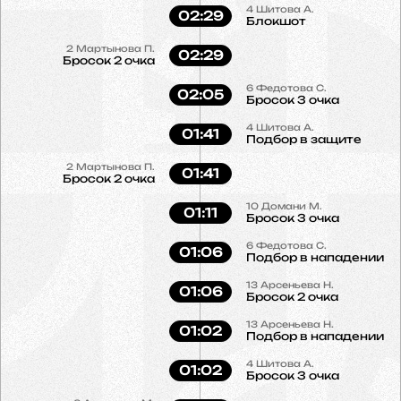
4
Шитова А.
02:29
Блокшот
2
Мартынова П.
02:29
Бросок 2 очка
6
Федотова С.
02:05
Бросок 3 очка
4
Шитова А.
01:41
Подбор в защите
2
Мартынова П.
01:41
Бросок 2 очка
10
Домани М.
01:11
Бросок 3 очка
6
Федотова С.
01:06
Подбор в нападении
13
Арсеньева Н.
01:06
Бросок 2 очка
13
Арсеньева Н.
01:02
Подбор в нападении
4
Шитова А.
01:02
Бросок 3 очка