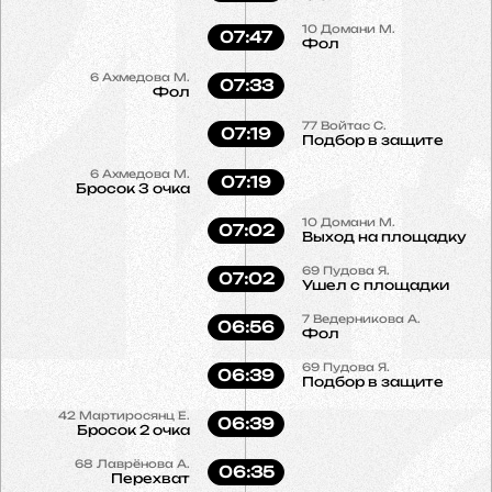
10
Домани М.
07:47
Фол
6
Ахмедова М.
07:33
Фол
77
Войтас С.
07:19
Подбор в защите
6
Ахмедова М.
07:19
Бросок 3 очка
10
Домани М.
07:02
Выход на площадку
69
Пудова Я.
07:02
Ушел с площадки
7
Ведерникова А.
06:56
Фол
69
Пудова Я.
06:39
Подбор в защите
42
Мартиросянц Е.
06:39
Бросок 2 очка
68
Лаврёнова А.
06:35
Перехват