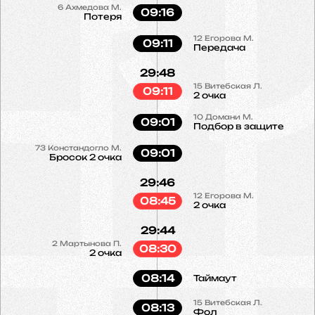
6
Ахмедова М.
09:16
Потеря
12
Егорова М.
09:11
Передача
29:48
15
Витебская Л.
09:11
2 очка
10
Домани М.
09:01
Подбор в защите
73
Констандогло М.
09:01
Бросок 2 очка
29:46
12
Егорова М.
08:45
2 очка
29:44
2
Мартынова П.
08:30
2 очка
08:14
Таймаут
15
Витебская Л.
08:13
Фол