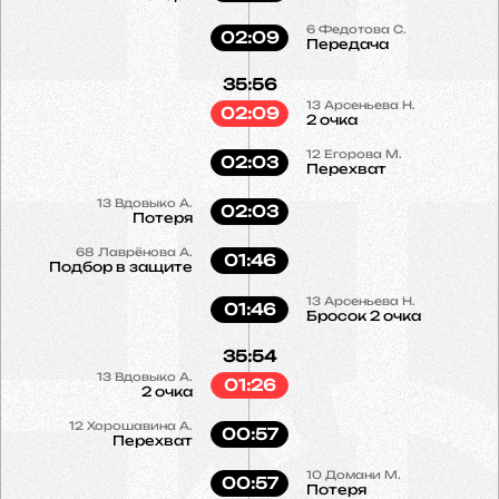
6
Федотова С.
02:09
Передача
35:56
13
Арсеньева Н.
02:09
2 очка
12
Егорова М.
02:03
Перехват
13
Вдовыко А.
02:03
Потеря
68
Лаврёнова А.
01:46
Подбор в защите
13
Арсеньева Н.
01:46
Бросок 2 очка
35:54
13
Вдовыко А.
01:26
2 очка
12
Хорошавина А.
00:57
Перехват
10
Домани М.
00:57
Потеря