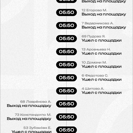
Выход на площадку
12
Егорова М.
05:50
Выход на площадку
7
Ведерникова А.
05:50
Выход на площадку
69
Пудова Я.
05:50
Ушел с площадки
13
Арсеньева Н.
05:50
Ушел с площадки
10
Домани М.
05:50
Ушел с площадки
6
Федотова С.
05:50
Ушел с площадки
4
Шитова А.
05:50
Ушел с площадки
68
Лаврёнова А.
05:50
Выход на площадку
73
Констандогло М.
05:50
Выход на площадку
53
Зубако́ва Е.
05:50
Ушел с площадки