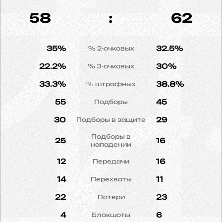
58
:
62
35%
32.5%
% 2-очковых
22.2%
30%
% 3-очковых
33.3%
38.8%
% штрафных
55
45
Подборы
30
29
Подборы в защите
Подборы в
25
16
нападении
12
16
Передачи
14
11
Перехваты
22
23
Потери
4
6
Блокшоты