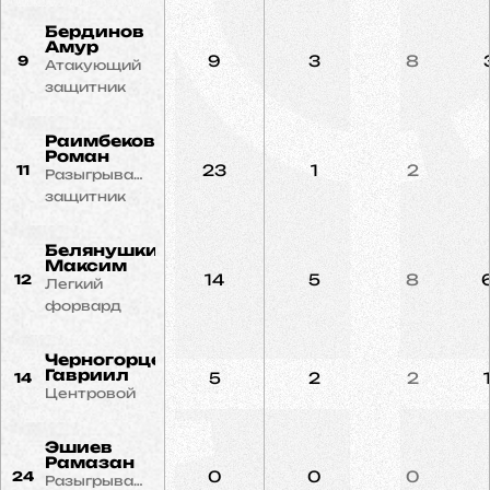
Бердинов
Амур
9
3
8
9
Атакующий
защитник
Раимбеков
Роман
23
1
2
11
Разыгрывающий
защитник
Белянушкин
Максим
14
5
8
12
Легкий
форвард
Черногорцев
Гавриил
5
2
2
14
Центровой
Эшиев
Рамазан
0
0
0
24
Разыгрывающий