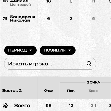
Даниил
16
6
11
66
Центровой
Бондаренко
6
3
5
78
Николай
ПЕРИОД
ПОЗИЦИЯ
2 ОЧКА
Восток 2
Очки
Поп.
Брос.
Всего
58
12
34