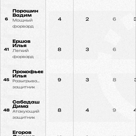
Порошин
Вадим
4
2
6
6
Мощный
форвард
Ершов
Илья
8
3
6
41
Легкий
форвард
Прокофьев
Илья
9
3
8
45
Разыгрывающий
защитник
Сабадаш
Дима
8
4
9
48
Атакующий
защитник
Егоров