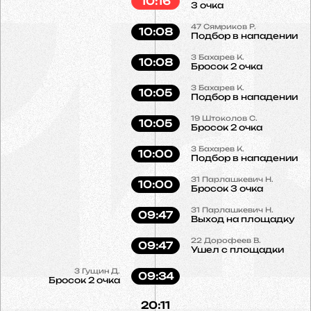
10:16
3 очка
47
Сямриков Р.
10:08
Подбор в нападении
3
Бахарев К.
10:08
Бросок 2 очка
3
Бахарев К.
10:05
Подбор в нападении
19
Штоколов С.
10:05
Бросок 2 очка
3
Бахарев К.
10:00
Подбор в нападении
31
Парлашкевич Н.
10:00
Бросок 3 очка
31
Парлашкевич Н.
09:47
Выход на площадку
22
Дорофеев В.
09:47
Ушел с площадки
3
Гущин Д.
09:34
Бросок 2 очка
20:11