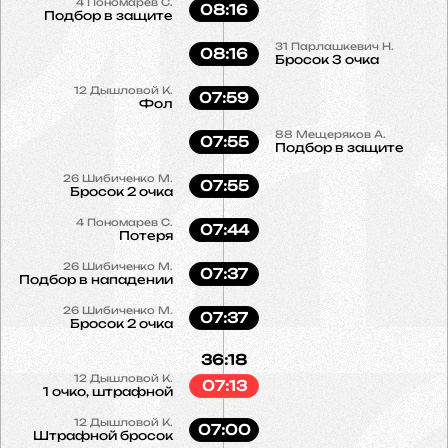
4
Пономарев С.
08:16
Подбор в защите
31
Парлашкевич Н.
08:16
Бросок 3 очка
12
Дышловой К.
07:59
Фол
88
Мещеряков А.
07:55
Подбор в защите
26
Шибиченко М.
07:55
Бросок 2 очка
4
Пономарев С.
07:44
Потеря
26
Шибиченко М.
07:37
Подбор в нападении
26
Шибиченко М.
07:37
Бросок 2 очка
36:18
12
Дышловой К.
07:13
1 очко, штрафной
12
Дышловой К.
07:00
Штрафной бросок