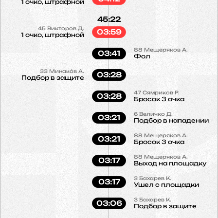
1 очко, штрафной
45:22
45
Викторов Д.
03:59
1 очко, штрафной
88
Мещеряков А.
03:41
Фол
33
Минакóв А.
03:28
Подбор в защите
47
Сямриков Р.
03:28
Бросок 3 очка
6
Величко Д.
03:21
Подбор в нападении
88
Мещеряков А.
03:21
Бросок 3 очка
88
Мещеряков А.
03:17
Выход на площадку
3
Бахарев К.
03:17
Ушел с площадки
3
Бахарев К.
03:06
Подбор в защите