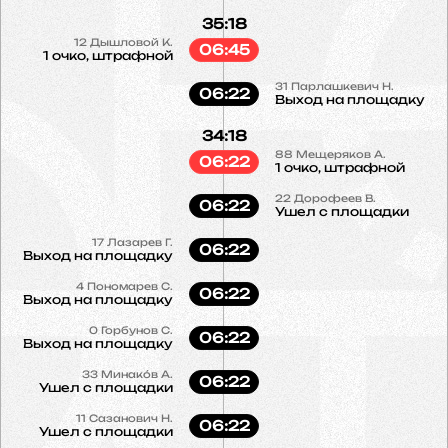
35:18
12
Дышловой К.
06:45
1 очко, штрафной
31
Парлашкевич Н.
06:22
Выход на площадку
34:18
88
Мещеряков А.
06:22
1 очко, штрафной
22
Дорофеев В.
06:22
Ушел с площадки
17
Лазарев Г.
06:22
Выход на площадку
4
Пономарев С.
06:22
Выход на площадку
0
Горбунов С.
06:22
Выход на площадку
33
Минакóв А.
06:22
Ушел с площадки
11
Сазанович Н.
06:22
Ушел с площадки