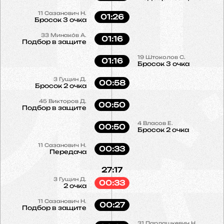
11
Сазанович Н.
01:26
Бросок 3 очка
33
Минакóв А.
01:16
Подбор в защите
19
Штоколов С.
01:16
Бросок 3 очка
3
Гущин Д.
00:58
Бросок 2 очка
45
Викторов Д.
00:50
Подбор в защите
4
Власов Е.
00:50
Бросок 2 очка
11
Сазанович Н.
00:33
Передача
27:17
3
Гущин Д.
00:33
2 очка
11
Сазанович Н.
00:27
Подбор в защите
31
Парлашкевич Н.