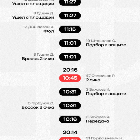
11:27
Ушел с площадки
3
Гущин Д.
11:27
Ушел с площадки
12
Дышловой К.
11:15
Фол
19
Штоколов С.
11:01
Подбор в защите
3
Гущин Д.
11:01
Бросок 2 очка
20:16
47
Сямриков Р.
10:45
2 очка
3
Бахарев К.
10:31
Подбор в защите
0
Горбунов С.
10:31
Бросок 3 очка
3
Бахарев К.
10:16
Передача
20:14
31
Парлашкевич Н.