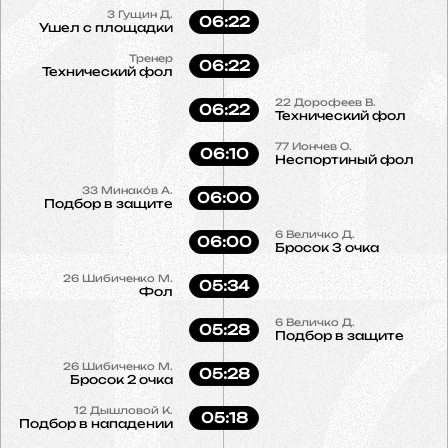
3
Гущин Д.
06:22
Ушел с площадки
Тренер
06:22
Технический фол
22
Дорофеев В.
06:22
Технический фол
77
Иончев О.
06:10
Неспортиный фол
33
Минакóв А.
06:00
Подбор в защите
6
Величко Д.
06:00
Бросок 3 очка
26
Шибиченко М.
05:34
Фол
6
Величко Д.
05:28
Подбор в защите
26
Шибиченко М.
05:28
Бросок 2 очка
12
Дышловой К.
05:18
Подбор в нападении