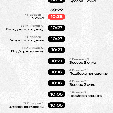
Бросок 3 очка
59:22
17
Лазарев Г.
10:38
2 очка
33
Минакóв А.
10:27
Выход на площадку
17
Лазарев Г.
10:27
Ушел с площадки
33
Минакóв А.
10:21
Подбор в защите
6
Величко Д.
10:21
Бросок 3 очка
4
Власов Е.
10:16
Подбор в нападении
4
Власов Е.
10:16
Бросок 2 очка
4
Власов Е.
10:05
Подбор в защите
17
Лазарев Г.
10:05
Штрафной бросок