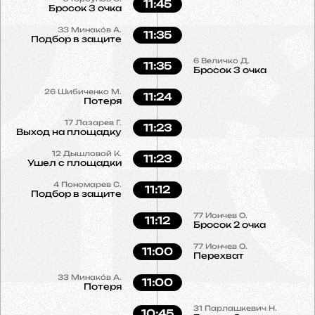
11:45
Бросок 3 очка
33
Минакóв А.
11:35
Подбор в защите
6
Величко Д.
11:35
Бросок 3 очка
26
Шибиченко М.
11:24
Потеря
17
Лазарев Г.
11:23
Выход на площадку
12
Дышловой К.
11:23
Ушел с площадки
4
Пономарев С.
11:12
Подбор в защите
77
Иончев О.
11:12
Бросок 2 очка
77
Иончев О.
11:00
Перехват
33
Минакóв А.
11:00
Потеря
31
Парлашкевич Н.
10:45