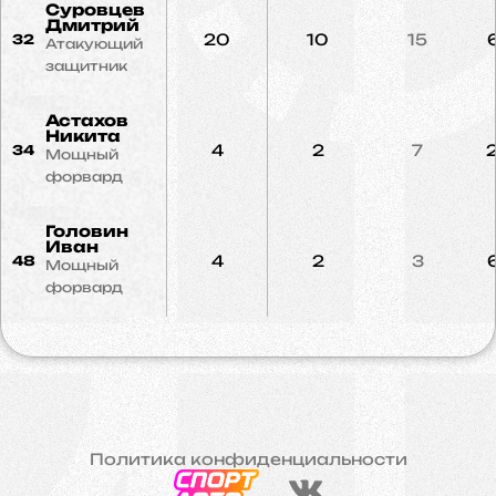
Суровцев
Дмитрий
20
10
15
32
Атакующий
защитник
Астахов
Никита
4
2
7
34
Мощный
форвард
Головин
Иван
4
2
3
48
Мощный
форвард
Политика конфиденциальности