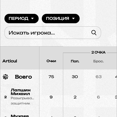
ПЕРИОД
ПОЗИЦИЯ
2 ОЧКА
Articul
Очки
Поп.
Брос.
Всего
75
30
63
Лапшин
Михаил
9
2
6
2
Разыгрывающий
защитник
Мухаев