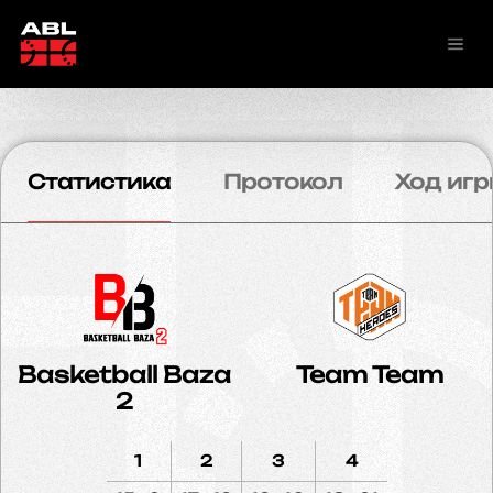
Статистика
Протокол
Ход игр
Basketball Baza
Team Team
2
1
2
3
4