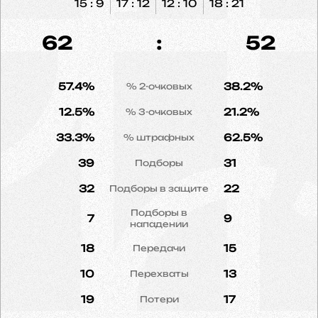
15 : 9
17 : 12
12 : 10
18 : 21
62
:
52
57.4%
38.2%
% 2-очковых
12.5%
21.2%
% 3-очковых
33.3%
62.5%
% штрафных
39
31
Подборы
32
22
Подборы в защите
Подборы в
7
9
нападении
18
15
Передачи
10
13
Перехваты
19
17
Потери