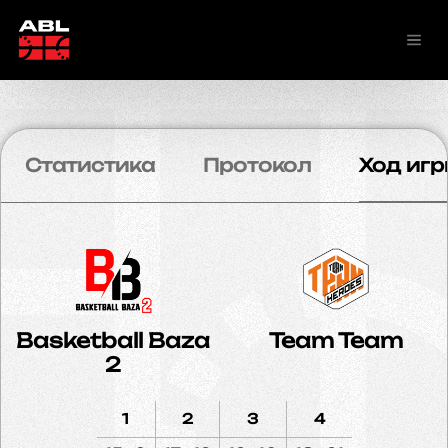
Статистика
Протокол
Ход игр
Basketball Baza
Team Team
2
1
2
3
4