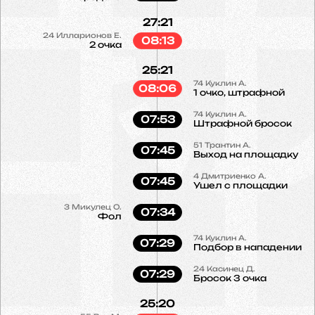
27:21
24
Илларионов Е.
08:13
2 очка
25:21
74
Куклин А.
08:06
1 очко, штрафной
74
Куклин А.
07:53
Штрафной бросок
51
Трантин А.
07:45
Выход на площадку
4
Дмитриенко А.
07:45
Ушел с площадки
3
Микулец О.
07:34
Фол
74
Куклин А.
07:29
Подбор в нападении
24
Касинец Д.
07:29
Бросок 3 очка
25:20