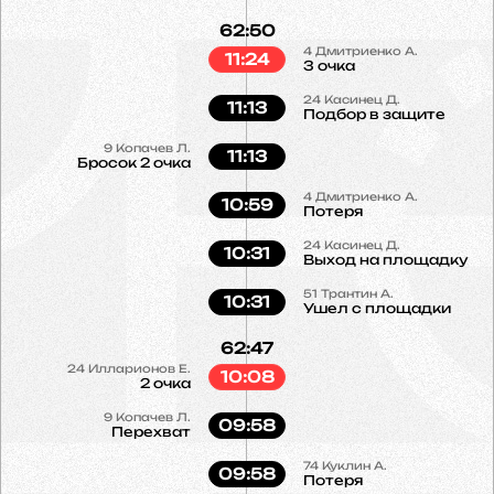
62:50
4
Дмитриенко А.
11:24
3 очка
24
Касинец Д.
11:13
Подбор в защите
9
Копачев Л.
11:13
Бросок 2 очка
4
Дмитриенко А.
10:59
Потеря
24
Касинец Д.
10:31
Выход на площадку
51
Трантин А.
10:31
Ушел с площадки
62:47
24
Илларионов Е.
10:08
2 очка
9
Копачев Л.
09:58
Перехват
74
Куклин А.
09:58
Потеря