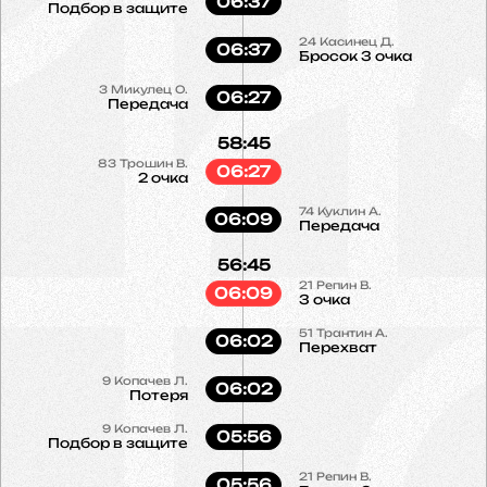
06:37
Подбор в защите
24
Касинец Д.
06:37
Бросок 3 очка
3
Микулец О.
06:27
Передача
58:45
83
Трошин В.
06:27
2 очка
74
Куклин А.
06:09
Передача
56:45
21
Репин В.
06:09
3 очка
51
Трантин А.
06:02
Перехват
9
Копачев Л.
06:02
Потеря
9
Копачев Л.
05:56
Подбор в защите
21
Репин В.
05:56