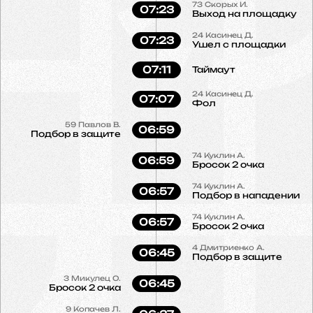
73
Скорых И.
07:23
Выход на площадку
24
Касинец Д.
07:23
Ушел с площадки
07:11
Таймаут
24
Касинец Д.
07:07
Фол
59
Павлов В.
06:59
Подбор в защите
74
Куклин А.
06:59
Бросок 2 очка
74
Куклин А.
06:57
Подбор в нападении
74
Куклин А.
06:57
Бросок 2 очка
4
Дмитриенко А.
06:45
Подбор в защите
3
Микулец О.
06:45
Бросок 2 очка
9
Копачев Л.