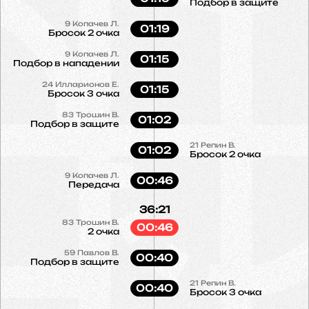
Подбор в защите
9
Копачев Л.
01:19
Бросок 2 очка
9
Копачев Л.
01:15
Подбор в нападении
24
Илларионов Е.
01:15
Бросок 3 очка
83
Трошин В.
01:02
Подбор в защите
21
Репин В.
01:02
Бросок 2 очка
9
Копачев Л.
00:46
Передача
36:21
83
Трошин В.
00:46
2 очка
59
Павлов В.
00:40
Подбор в защите
21
Репин В.
00:40
Бросок 3 очка