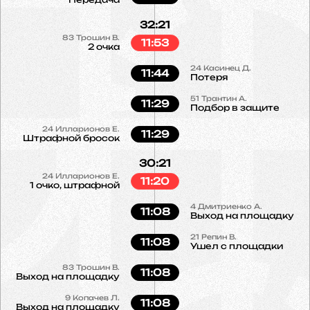
32:21
83
Трошин В.
11:53
2 очка
24
Касинец Д.
11:44
Потеря
51
Трантин А.
11:29
Подбор в защите
24
Илларионов Е.
11:29
Штрафной бросок
30:21
24
Илларионов Е.
11:20
1 очко, штрафной
4
Дмитриенко А.
11:08
Выход на площадку
21
Репин В.
11:08
Ушел с площадки
83
Трошин В.
11:08
Выход на площадку
9
Копачев Л.
11:08
Выход на площадку