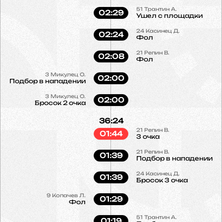
51
Трантин А.
02:29
Ушел с площадки
24
Касинец Д.
02:24
Фол
21
Репин В.
02:08
Фол
3
Микулец О.
02:00
Подбор в нападении
3
Микулец О.
02:00
Бросок 2 очка
36:24
21
Репин В.
01:44
3 очка
21
Репин В.
01:39
Подбор в нападении
24
Касинец Д.
01:39
Бросок 3 очка
9
Копачев Л.
01:29
Фол
51
Трантин А.
01:19