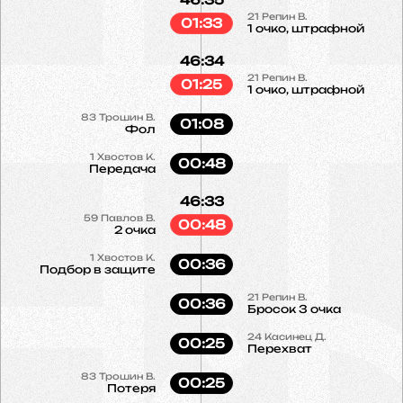
21
Репин В.
01:33
1 очко, штрафной
46:34
21
Репин В.
01:25
1 очко, штрафной
83
Трошин В.
01:08
Фол
1
Хвостов К.
00:48
Передача
46:33
59
Павлов В.
00:48
2 очка
1
Хвостов К.
00:36
Подбор в защите
21
Репин В.
00:36
Бросок 3 очка
24
Касинец Д.
00:25
Перехват
83
Трошин В.
00:25
Потеря