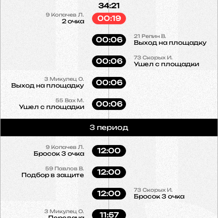
34:21
9
Копачев Л.
00:19
2 очка
21
Репин В.
00:06
Выход на площадку
73
Скорых И.
00:06
Ушел с площадки
3
Микулец О.
00:06
Выход на площадку
55
Вах М.
00:06
Ушел с площадки
3 период
9
Копачев Л.
12:00
Бросок 3 очка
59
Павлов В.
12:00
Подбор в защите
73
Скорых И.
12:00
Бросок 3 очка
3
Микулец О.
11:57
Передача