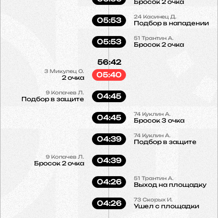
Бросок 2 очка
24
Касинец Д.
05:53
Подбор в нападении
51
Трантин А.
05:53
Бросок 2 очка
56:42
3
Микулец О.
05:40
2 очка
9
Копачев Л.
04:45
Подбор в защите
74
Куклин А.
04:45
Бросок 3 очка
74
Куклин А.
04:39
Подбор в защите
9
Копачев Л.
04:39
Бросок 2 очка
51
Трантин А.
04:26
Выход на площадку
73
Скорых И.
04:26
Ушел с площадки