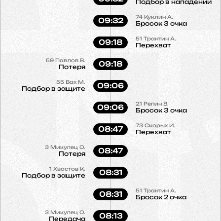
Подбор в нападении
74
Куклин А.
09:32
Бросок 3 очка
51
Трантин А.
09:18
Перехват
59
Павлов В.
09:18
Потеря
55
Вах М.
09:06
Подбор в защите
21
Репин В.
09:06
Бросок 3 очка
73
Скорых И.
08:47
Перехват
3
Микулец О.
08:47
Потеря
1
Хвостов К.
08:31
Подбор в защите
51
Трантин А.
08:31
Бросок 2 очка
3
Микулец О.
08:13
Передача