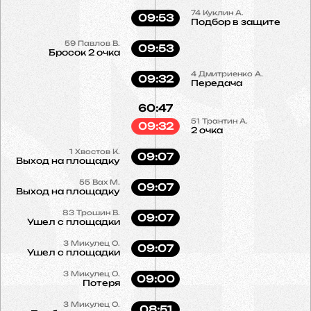
74
Куклин А.
09:53
Подбор в защите
59
Павлов В.
09:53
Бросок 2 очка
4
Дмитриенко А.
09:32
Передача
60:47
51
Трантин А.
09:32
2 очка
1
Хвостов К.
09:07
Выход на площадку
55
Вах М.
09:07
Выход на площадку
83
Трошин В.
09:07
Ушел с площадки
3
Микулец О.
09:07
Ушел с площадки
3
Микулец О.
09:00
Потеря
3
Микулец О.
08:51