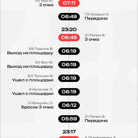
55
Вах М.
07:11
2 очка
73
Скорых И.
06:49
Передача
23:20
21
Репин В.
06:49
3 очка
59
Павлов В.
06:19
Выход на площадку
55
Вах М.
06:19
Выход на площадку
83
Трошин В.
06:19
Ушел с площадки
9
Копачев Л.
06:19
Ушел с площадки
3
Микулец О.
06:12
Бросок 3 очка
21
Репин В.
05:59
Передача
23:17
4
Дмитриенко А.