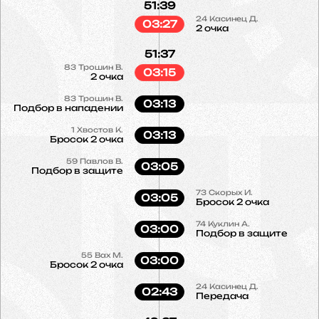
51:39
24
Касинец Д.
03:27
2 очка
51:37
83
Трошин В.
03:15
2 очка
83
Трошин В.
03:13
Подбор в нападении
1
Хвостов К.
03:13
Бросок 2 очка
59
Павлов В.
03:05
Подбор в защите
73
Скорых И.
03:05
Бросок 2 очка
74
Куклин А.
03:00
Подбор в защите
55
Вах М.
03:00
Бросок 2 очка
24
Касинец Д.
02:43
Передача