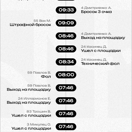
4
Дмитриенко А.
09:33
Бросок 3 очка
55
Вах М.
09:09
Штрафной бросок
4
Дмитриенко А.
08:46
Выход на площадку
24
Касинец Д.
08:46
Ушел с площадки
24
Касинец Д.
08:34
Технический фол
59
Павлов В.
08:00
Фол
59
Павлов В.
07:46
Выход на площадку
24
Илларионов Е.
07:46
Выход на площадку
83
Трошин В.
07:46
Ушел с площадки
3
Микулец О.
07:46
Ушел с площадки