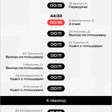
74
Куклин А.
00:15
Передача
44:33
4
Дмитриенко А.
00:15
2 очка
24
Касинец Д.
00:11
Выход на площадку
51
Трантин А.
00:11
Ушел с площадки
83
Трошин В.
00:11
Выход на площадку
3
Микулец О.
00:11
Выход на площадку
24
Илларионов Е.
00:11
Ушел с площадки
9
Копачев Л.
00:11
Ушел с площадки
4 период
24
Илларионов Е.