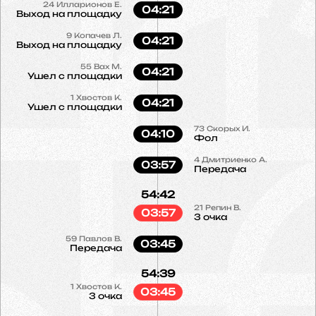
24
Илларионов Е.
04:21
Выход на площадку
9
Копачев Л.
04:21
Выход на площадку
55
Вах М.
04:21
Ушел с площадки
1
Хвостов К.
04:21
Ушел с площадки
73
Скорых И.
04:10
Фол
4
Дмитриенко А.
03:57
Передача
54:42
21
Репин В.
03:57
3 очка
59
Павлов В.
03:45
Передача
54:39
1
Хвостов К.
03:45
3 очка