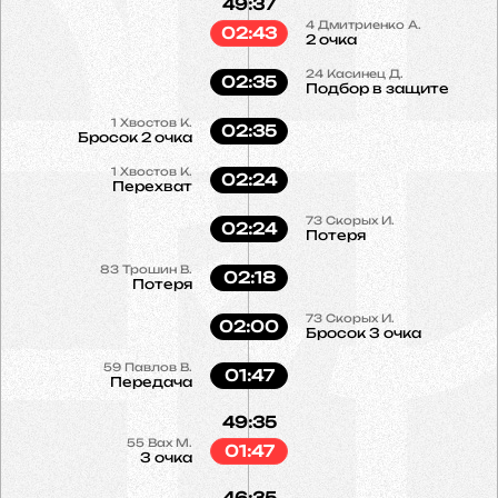
49:37
4
Дмитриенко А.
02:43
2 очка
24
Касинец Д.
02:35
Подбор в защите
1
Хвостов К.
02:35
Бросок 2 очка
1
Хвостов К.
02:24
Перехват
73
Скорых И.
02:24
Потеря
83
Трошин В.
02:18
Потеря
73
Скорых И.
02:00
Бросок 3 очка
59
Павлов В.
01:47
Передача
49:35
55
Вах М.
01:47
3 очка
46:35