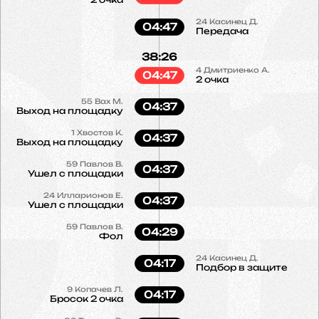
24
Касинец Д.
04:47
Передача
38:26
4
Дмитриенко А.
04:47
2 очка
55
Вах М.
04:37
Выход на площадку
1
Хвостов К.
04:37
Выход на площадку
59
Павлов В.
04:37
Ушел с площадки
24
Илларионов Е.
04:37
Ушел с площадки
59
Павлов В.
04:29
Фол
24
Касинец Д.
04:17
Подбор в защите
9
Копачев Л.
04:17
Бросок 2 очка