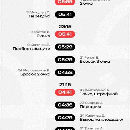
05:59
2 очка
3
Микулец О.
05:41
Передача
23:15
1
Хвостов К.
05:41
2 очка
9
Копачев Л.
05:29
Подбор в защите
21
Репин В.
05:29
Бросок 3 очка
24
Илларионов Е.
04:58
Бросок 2 очка
21:15
4
Дмитриенко А.
04:41
1 очко, штрафной
73
Скорых И.
04:36
Передача
24
Касинец Д.
04:29
Выход на площадку
51
Трантин А.