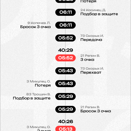
Потеря
24
Касинец Д.
06:11
Подбор в защите
9
Копачев Л.
06:11
Бросок 3 очка
73
Скорых И.
05:52
Передача
40:29
21
Репин В.
05:52
3 очка
73
Скорых И.
05:43
Перехват
3
Микулец О.
05:43
Потеря
83
Трошин В.
05:29
Подбор в защите
21
Репин В.
05:29
Бросок 3 очка
40:26
3
Микулец О.
05:13
2 очка