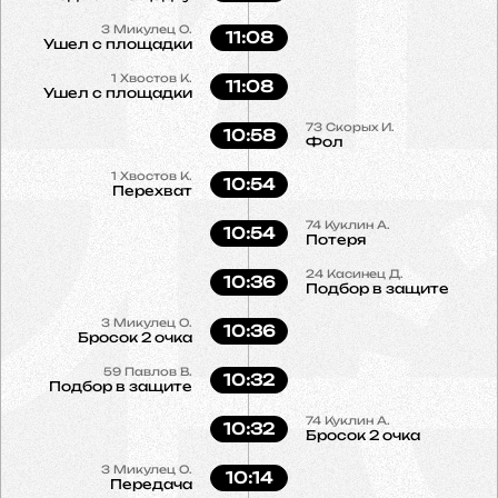
3
Микулец О.
11:08
Ушел с площадки
1
Хвостов К.
11:08
Ушел с площадки
73
Скорых И.
10:58
Фол
1
Хвостов К.
10:54
Перехват
74
Куклин А.
10:54
Потеря
24
Касинец Д.
10:36
Подбор в защите
3
Микулец О.
10:36
Бросок 2 очка
59
Павлов В.
10:32
Подбор в защите
74
Куклин А.
10:32
Бросок 2 очка
3
Микулец О.
10:14
Передача