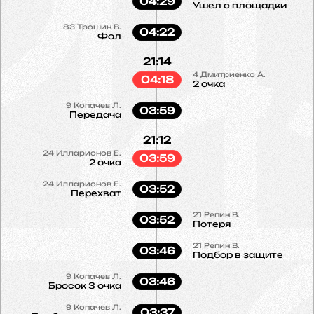
04:29
Ушел с площадки
83
Трошин В.
04:22
Фол
21:14
4
Дмитриенко А.
04:18
2 очка
9
Копачев Л.
03:59
Передача
21:12
24
Илларионов Е.
03:59
2 очка
24
Илларионов Е.
03:52
Перехват
21
Репин В.
03:52
Потеря
21
Репин В.
03:46
Подбор в защите
9
Копачев Л.
03:46
Бросок 3 очка
9
Копачев Л.
03:37