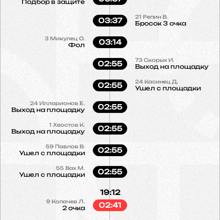
Подбор в защите
21
Репин В.
03:37
Бросок 3 очка
3
Микулец О.
03:14
Фол
73
Скорых И.
02:55
Выход на площадку
24
Касинец Д.
02:55
Ушел с площадки
24
Илларионов Е.
02:55
Выход на площадку
1
Хвостов К.
02:55
Выход на площадку
59
Павлов В.
02:55
Ушел с площадки
55
Вах М.
02:55
Ушел с площадки
19:12
9
Копачев Л.
02:41
2 очка