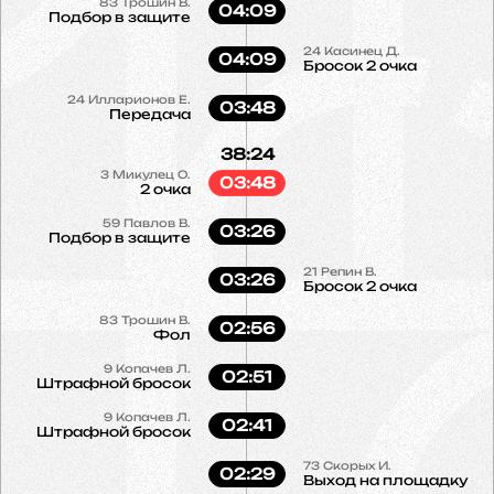
83
Трошин В.
04:09
Подбор в защите
24
Касинец Д.
04:09
Бросок 2 очка
24
Илларионов Е.
03:48
Передача
38:24
3
Микулец О.
03:48
2 очка
59
Павлов В.
03:26
Подбор в защите
21
Репин В.
03:26
Бросок 2 очка
83
Трошин В.
02:56
Фол
9
Копачев Л.
02:51
Штрафной бросок
9
Копачев Л.
02:41
Штрафной бросок
73
Скорых И.
02:29
Выход на площадку