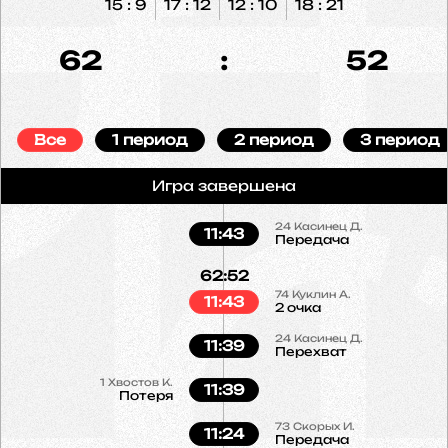
15 : 9
17 : 12
12 : 10
18 : 21
62
:
52
Все
1 период
2 период
3 период
Игра завершена
24
Касинец Д.
11:43
Передача
62:52
74
Куклин А.
11:43
2 очка
24
Касинец Д.
11:39
Перехват
1
Хвостов К.
11:39
Потеря
73
Скорых И.
11:24
Передача