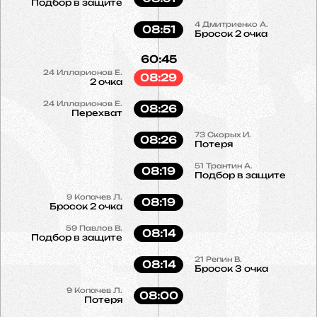
Подбор в защите
4
Дмитриенко А.
08:51
Бросок 2 очка
60:45
24
Илларионов Е.
08:29
2 очка
24
Илларионов Е.
08:26
Перехват
73
Скорых И.
08:26
Потеря
51
Трантин А.
08:19
Подбор в защите
9
Копачев Л.
08:19
Бросок 2 очка
59
Павлов В.
08:14
Подбор в защите
21
Репин В.
08:14
Бросок 3 очка
9
Копачев Л.
08:00
Потеря