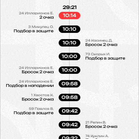
29:21
24
Илларионов Е.
10:14
2 очка
3
Микулец О.
10:10
Подбор в защите
24
Касинец Д.
10:10
Бросок 2 очка
73
Скорых И.
10:00
Подбор в защите
24
Илларионов Е.
10:00
Бросок 2 очка
24
Илларионов Е.
09:58
Подбор в нападении
1
Хвостов К.
09:58
Бросок 2 очка
59
Павлов В.
09:42
Подбор в защите
21
Репин В.
09:42
Бросок 2 очка
74
Куклин А.
09:32