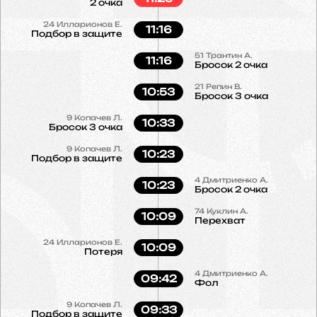
2 очка
24
Илларионов Е.
11:16
Подбор в защите
51
Трантин А.
11:16
Бросок 2 очка
21
Репин В.
10:53
Бросок 3 очка
9
Копачев Л.
10:33
Бросок 3 очка
9
Копачев Л.
10:23
Подбор в защите
4
Дмитриенко А.
10:23
Бросок 2 очка
74
Куклин А.
10:09
Перехват
24
Илларионов Е.
10:09
Потеря
4
Дмитриенко А.
09:42
Фол
9
Копачев Л.
09:33
Подбор в защите