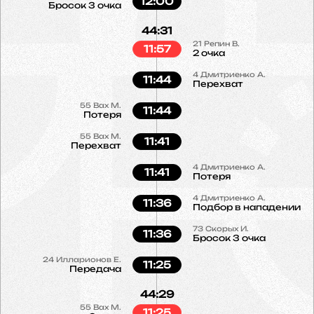
12:00
Бросок 3 очка
44:31
21
Репин В.
11:57
2 очка
4
Дмитриенко А.
11:44
Перехват
55
Вах М.
11:44
Потеря
55
Вах М.
11:41
Перехват
4
Дмитриенко А.
11:41
Потеря
4
Дмитриенко А.
11:36
Подбор в нападении
73
Скорых И.
11:36
Бросок 3 очка
24
Илларионов Е.
11:25
Передача
44:29
55
Вах М.
11:25