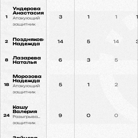
Ундерова
Анастасия
3
1
1
1
Атакующий
защитник
Позднякова
14
5
14
2
Надежда
Лазарева
6
3
5
8
Наталья
Морозова
Надежда
5
1
2
18
Атакующий
защитник
Кашу
Валерия
9
0
0
24
Разыгрывающий
защитник
Зайцева