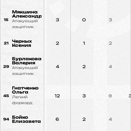
Мякшина
Александра
3
0
3
15
Атакующий
защитник
Черных
2
1
2
21
Ксения
Бурлакова
Валерия
4
2
4
29
Атакующий
защитник
Гнатченко
Ольга
12
3
9
45
Легкий
форвард
Бойко
6
2
4
94
Елизавета