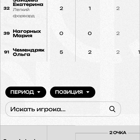
Екатерина
2
1
2
32
Легкий
форвард
Нагорных
0
0
2
39
Мария
Чемендрякóва
5
2
2
91
Ольга
ПЕРИОД
ПОЗИЦИЯ
2 ОЧКА