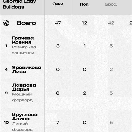
Georgia Lady
Очки
Поп.
Брос.
Bulldogs
Всего
47
12
42
Грачева
Ксения
3
1
5
1
Разыгрывающий
защитник
Яровикова
0
0
2
4
Лиза
Лаврова
Дарья
8
2
5
9
Мощный
форвард
Круглова
Алина
7
0
5
10
Легкий
форвард