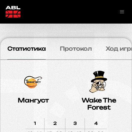
Статистика
Протокол
Ход игр
Мангуст
Wake The
Forest
1
2
3
4