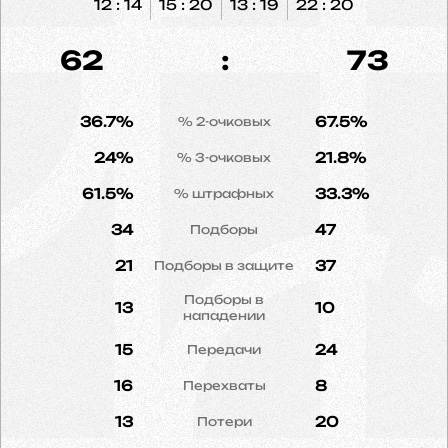
12 : 14
15 : 20
13 : 19
22 : 20
62
:
73
36.7%
67.5%
% 2-очковых
24%
21.8%
% 3-очковых
61.5%
33.3%
% штрафных
34
47
Подборы
21
37
Подборы в защите
Подборы в
13
10
нападении
15
24
Передачи
16
8
Перехваты
13
20
Потери