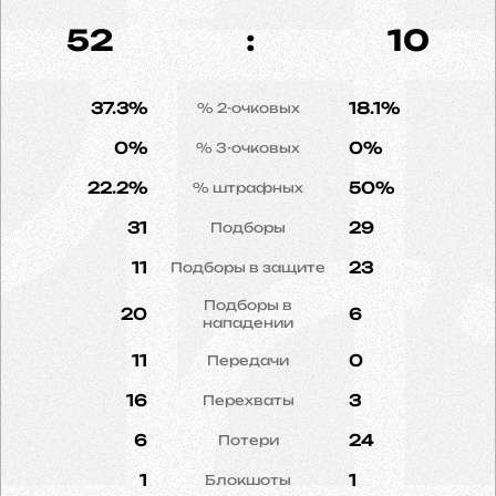
52
:
10
37.3%
18.1%
% 2-очковых
0%
0%
% 3-очковых
22.2%
50%
% штрафных
31
29
Подборы
11
23
Подборы в защите
Подборы в
20
6
нападении
11
0
Передачи
16
3
Перехваты
6
24
Потери
1
1
Блокшоты