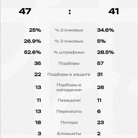
47
:
41
25%
34.6%
% 2-очковых
26.9%
5%
% 3-очковых
52.6%
28.5%
% штрафных
35
57
Подборы
22
31
Подборы в защите
Подборы в
13
26
нападении
11
11
Передачи
13
6
Перехваты
18
23
Потери
3
2
Блокшоты