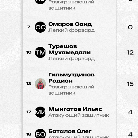
Разыгрывающий
защитник
Омаров Саид
ОС
0
7
Легкий форвард
Турешов
ТМ
12
Мухамедали
10
Легкий форвард
Гильмутдинов
Родион
15
13
Разыгрывающий
защитник
Мынгатов Ильяс
МИ
4
17
Атакующий защитник
Баталов Олег
БО
4
18
Атакующий защитник