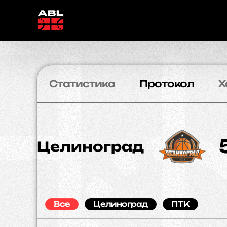
Статистика
Протокол
Х
Целиноград
Все
Целиноград
ПТК