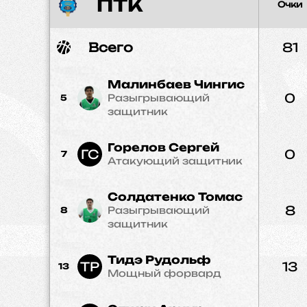
ПТК
Очки
Всего
81
Малинбаев Чингис
0
Разыгрывающий
5
защитник
Горелов Сергей
ГС
0
7
Атакующий защитник
Солдатенко Томас
8
Разыгрывающий
8
защитник
Тидэ Рудольф
ТР
13
13
Мощный форвард