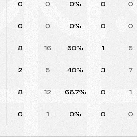
0
0
0%
0
0
0
0
0%
0
0
8
16
50%
1
5
2
5
40%
3
7
8
12
66.7%
0
1
0
1
0%
0
0