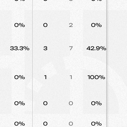
0%
0
2
0%
3
33.3%
3
7
42.9%
2
0%
1
1
100%
1
0%
0
0
0%
4
0%
0
0
0%
0