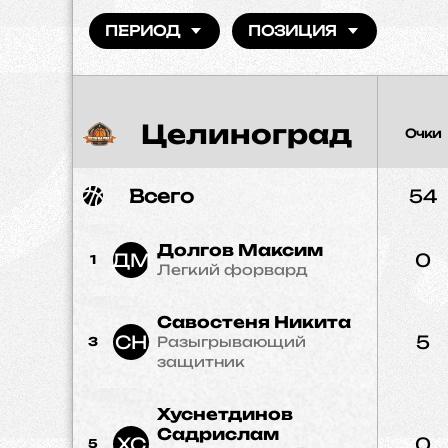
ПЕРИОД
ПОЗИЦИЯ
Целиноград
Очки
Всего
54
Долгов Максим
ДМ
0
1
Легкий форвард
Савостеня Никита
СН
5
Разыгрывающий
3
защитник
Хуснетдинов
Садрислам
ХС
0
5