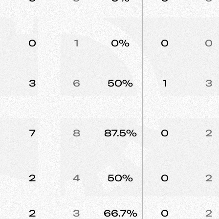
0
1
0%
0
0
3
6
50%
1
3
7
8
87.5%
0
2
2
4
50%
0
2
2
3
66.7%
0
2