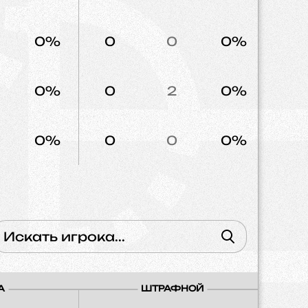
0%
0
0
0%
2
0%
0
2
0%
0
0%
0
0
0%
0
А
ШТРАФНОЙ