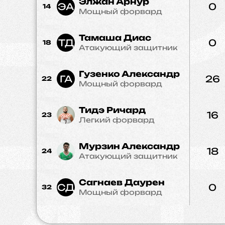
Элжан Арнур
ЭА
0
14
Мощный форвард
Тамаша Диас
ТД
0
18
Атакующий защитник
Гузенко Александр
ГА
26
22
Мощный форвард
Тидэ Ричард
16
23
Легкий форвард
Мурзин Александр
18
24
Атакующий защитник
Сагнаев Даурен
СД
0
32
Мощный форвард