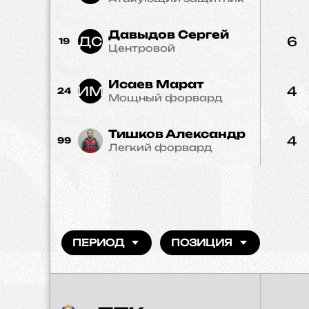
Давыдов Сергей
ДС
6
19
Центровой
Исаев Марат
ИМ
4
24
Мощный форвард
Тишков Александр
4
99
Легкий форвард
ПЕРИОД
ПОЗИЦИЯ