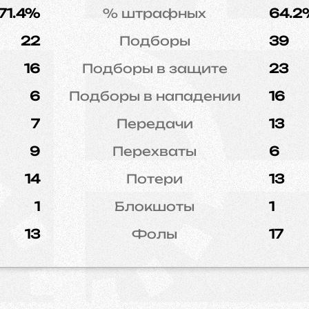
71.4%
% штрафных
64.2
22
Подборы
39
16
Подборы в защите
23
6
Подборы в нападении
16
7
Передачи
13
9
Перехваты
6
14
Потери
13
1
Блокшоты
1
13
Фолы
17