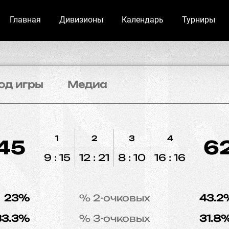
Главная
Дивизионы
Календарь
Турниры
од игры
Медиа
1
2
3
4
45
6
9 : 15
12 : 21
8 : 10
16 : 16
23%
% 2-очковых
43.2
33.3%
% 3-очковых
31.8