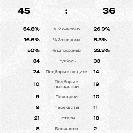
45
:
36
54.8%
26.9%
% 2-очковых
16.6%
8.3%
% 3-очковых
50%
33.3%
% штрафных
34
33
Подборы
24
14
Подборы в защите
Подборы в
10
19
нападении
9
10
Передачи
9
11
Перехваты
21
18
Потери
8
2
Блокшоты