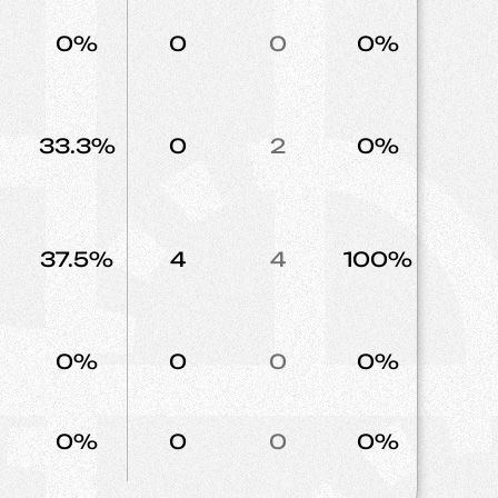
0%
0
0
0%
1
33.3%
0
2
0%
1
37.5%
4
4
100%
6
0%
0
0
0%
0
0%
0
0
0%
1