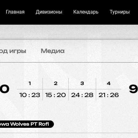
Главная
Дивизионы
Календарь
Турниры
од игры
Медиа
1
2
3
4
70
9
10 : 23
15 : 20
24 : 28
21 : 26
owa Wolves PT Rofl