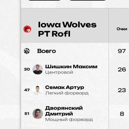
Iowa Wolves
Очки
PT Rofl
Всего
97
Шишкин Максим
26
30
Центровой
Семак Артур
23
47
Легкий форвард
Дворянский
8
Дмитрий
51
Мощный форвард