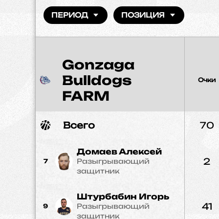
ПЕРИОД
ПОЗИЦИЯ
Gonzaga
Bulldogs
Очки
FARM
Всего
70
Домаев Алексей
2
Разыгрывающий
7
защитник
Штурбабин Игорь
41
Разыгрывающий
9
защитник