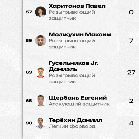
Харитонов Павел
0
Разыгрывающий
57
защитник
Мозжухин Максим
7
Разыгрывающий
59
защитник
Гусельников Jr.
Даниэль
27
63
Разыгрывающий
защитник
Щербань Евгений
2
65
Атакующий защитник
Терёхин Даниил
4
90
Легкий форвард