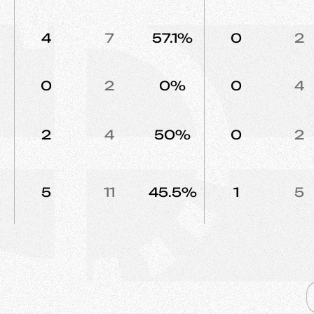
4
7
57.1%
0
2
0
2
0%
0
4
2
4
50%
0
2
5
11
45.5%
1
5