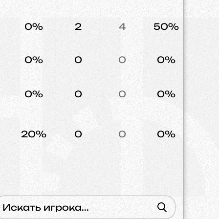
0%
2
4
50%
3
0%
0
0
0%
1
0%
0
0
0%
1
20%
0
0
0%
1