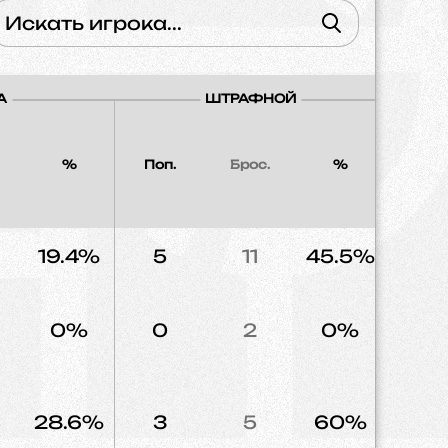
А
ШТРАФНОЙ
%
Поп.
Брос.
%
Напад
19.4%
5
11
45.5%
11
0%
0
2
0%
2
28.6%
3
5
60%
3