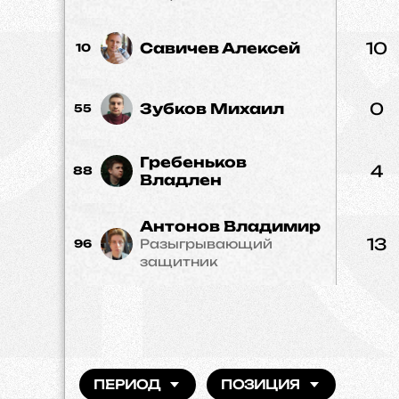
10
Савичев Алексей
10
0
Зубков Михаил
55
Гребеньков
4
88
Владлен
Антонов Владимир
13
Разыгрывающий
96
защитник
ПЕРИОД
ПОЗИЦИЯ