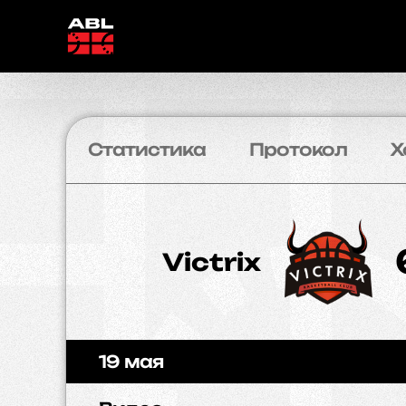
Статистика
Протокол
Х
Victrix
19 мая