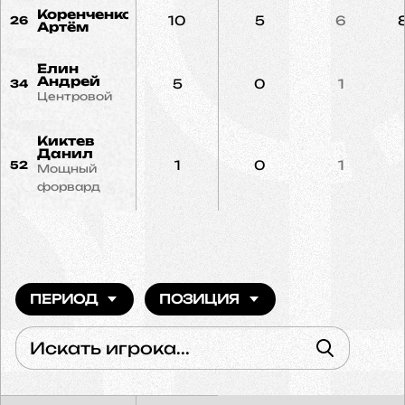
Коренченко
10
5
6
26
Артём
Елин
Андрей
5
0
1
34
Центровой
Киктев
Данил
1
0
1
52
Мощный
форвард
ПЕРИОД
ПОЗИЦИЯ