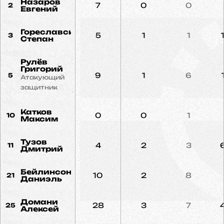
Назаров
7
0
0
2
Евгений
Гореславский
5
1
1
3
Степан
Рулёв
Григорий
9
1
6
5
Атакующий
защитник
Катков
0
0
1
10
Максим
Тузов
4
2
3
11
Дмитрий
Бейлинсон
10
2
8
21
Даниэль
Домани
28
3
7
25
Алексей