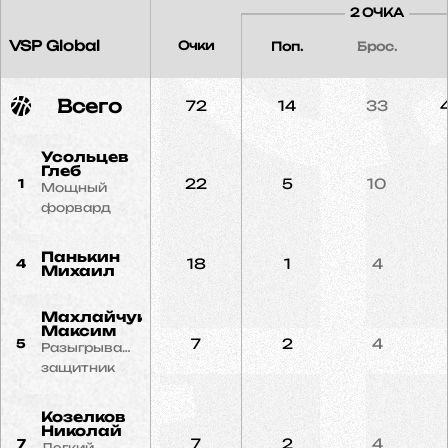
2 ОЧКА
VSP Global
Очки
Поп.
Брос.
Всего
72
14
33
Усольцев
Глеб
22
5
10
1
Мощный
форвард
Панькин
18
1
4
4
Михаил
Махлайчук
Максим
7
2
4
5
Разыгрывающий
защитник
Козелков
Николай
7
2
4
7
Легкий