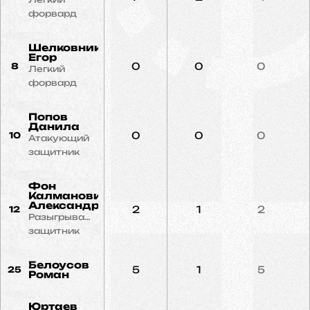
форвард
Шелковников
Егор
0
0
0
8
Легкий
форвард
Попов
Данила
0
0
0
10
Атакующий
защитник
Фон
Калманович
Александр
2
1
2
12
Разыгрывающий
защитник
Белоусов
5
1
5
25
Роман
Юртаев