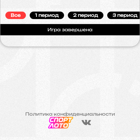
Все
1 период
2 период
3 период
Игра завершена
Политика конфиденциальности